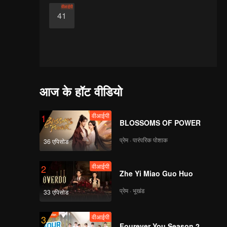
वीआईपी
41
आज के हॉट वीडियो
वीआईपी
1
BLOSSOMS OF POWER
प्रेम · पारंपरिक पोशाक
36 एपिसोड
वीआईपी
2
Zhe Yi Miao Guo Huo
प्रेम · भूखंड
33 एपिसोड
वीआईपी
3
Fourever You Season 2