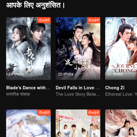
आपके लिए अनुशंसित।
वीआईपी
वीआईपी
24 एपिसोड
25 एपिसोड
41 एपिसोड
Blade's Dance with You
Devil Falls in Love with Fairy
Chong Zi
पारंपरिक पोशाक
The Love Story Between a Lively Fairy and a Cold-faced Devil
वीआईपी
वीआईपी