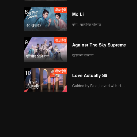
वीआईपी
8
Mo Li
प्रेम · पारंपरिक पोशाक
40 एपिसोड
वीआईपी
9
Against The Sky Supreme
रहस्यमय कल्पना
एपिसोड 534 तक
वीआईपी
10
Love Actually S5
Guided by Fate, Loved with Heart