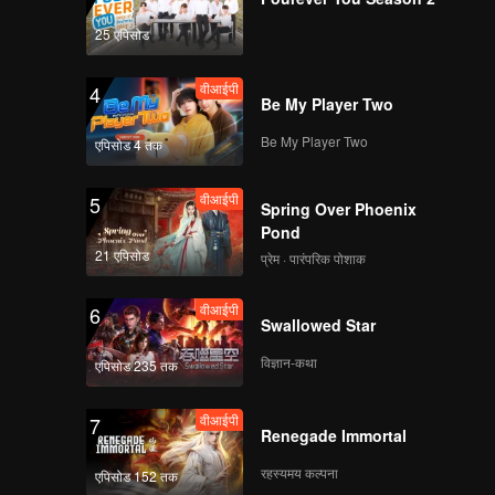
25 एपिसोड
वीआईपी
4
Be My Player Two
Be My Player Two
एपिसोड 4 तक
वीआईपी
5
Spring Over Phoenix
Pond
21 एपिसोड
प्रेम · पारंपरिक पोशाक
वीआईपी
6
Swallowed Star
विज्ञान-कथा
एपिसोड 235 तक
वीआईपी
7
Renegade Immortal
रहस्यमय कल्पना
एपिसोड 152 तक