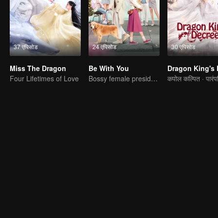
37 एपिसोड
24 एपिसोड
30 एपिसोड
Miss The Dragon
Be With You
Four Lifetimes of Love
Bossy female president flirts with arrogant childe.