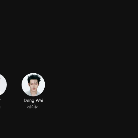
r
Deng Wei
ा
अभिनेता