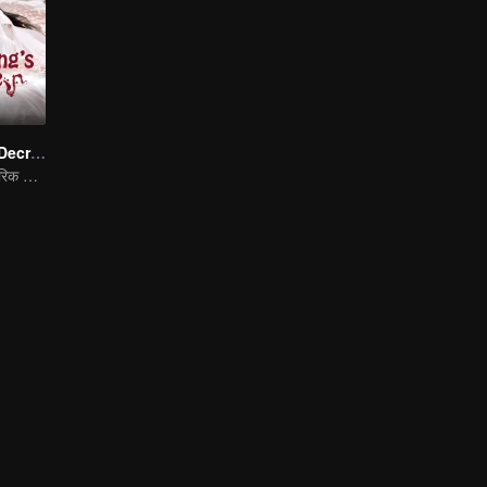
Dragon King's Decree
कपोल कल्पित · पारंपरिक पोशाक