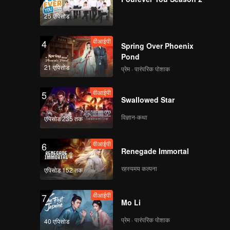
25 एपिसोड
वीआईपी
4
Spring Over Phoenix
Pond
21 एपिसोड
प्रेम · पारंपरिक पोशाक
वीआईपी
5
Swallowed Star
विज्ञान-कथा
एपिसोड 235 तक
वीआईपी
6
Renegade Immortal
रहस्यमय कल्पना
एपिसोड 152 तक
वीआईपी
7
Mo Li
प्रेम · पारंपरिक पोशाक
40 एपिसोड