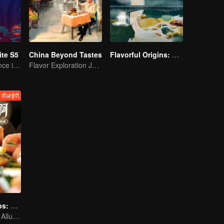
te S5
China Beyond Tastes
Flavorful Origins: Gui Yang
A Subtle Fragrance in Flavor
Flavor Exploration Journey of Chen Xiaoqing
वीआईपी
Irresistible Carbs: Tempting Food Collection
Focusing on the Allure of Carbohydrate Staples