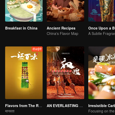
Breakfast in China
Ancient Recipes
Once Upon a Bi
China's Flavor Map
वीआईपी
Flavors from The River
AN EVERLASTING DUNHUANG BANQUET
मानवता