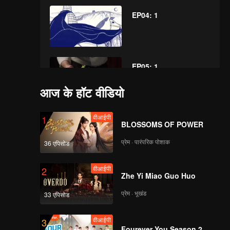
EP04: 1
EP05: 1
आज के हॉट वीडियो
वीआईपी
EP06: 1
1
BLOSSOMS OF POWER
प्रेम · पारंपरिक पोशाक
36 एपिसोड
वीआईपी
2
Zhe Yi Miao Guo Huo
प्रेम · भूखंड
33 एपिसोड
वीआईपी
3
Fourever You Season 2