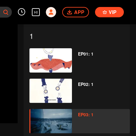
APP
VIP
HI
1
EP01: 1
EP02: 1
EP03: 1