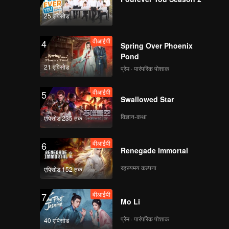
25 एपिसोड
वीआईपी
4
Spring Over Phoenix
Pond
21 एपिसोड
प्रेम · पारंपरिक पोशाक
वीआईपी
5
Swallowed Star
विज्ञान-कथा
एपिसोड 235 तक
वीआईपी
6
Renegade Immortal
रहस्यमय कल्पना
एपिसोड 152 तक
वीआईपी
7
Mo Li
प्रेम · पारंपरिक पोशाक
40 एपिसोड