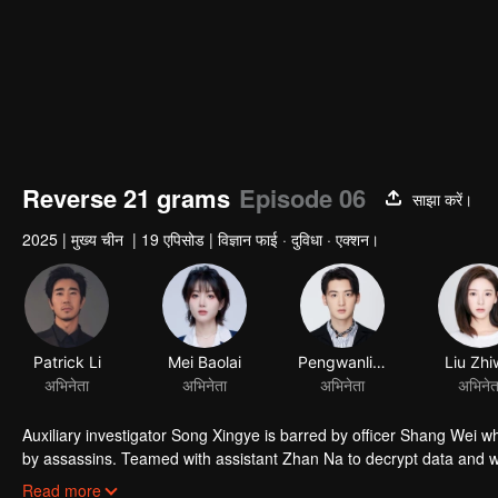
Reverse 21 grams
Episode 06
साझा करें।
2025
|
मुख्य चीन
|
19 एपिसोड
|
विज्ञान फाई · दुविधा · एक्शन।
Patrick Li
Mei Baolai
Pengwanli Chen
Liu Zhi
अभिनेता
अभिनेता
अभिनेता
अभिनेत
Auxiliary investigator Song Xingye is barred by officer Shang Wei 
by assassins. Teamed with assistant Zhan Na to decrypt data and wit
With the covert backing of heiress Zhao Qingyun, the truth is dragge
Read more