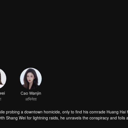
wei
Cao Wanjin
ा
अभिनेता
while probing a downtown homicide, only to find his comrade Huang Hai
h Shang Wei for lightning raids, he unravels the conspiracy and foils 
d into daylight.