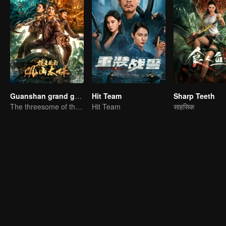
Guanshan grand guardian
Hit Team
Sharp Teeth
The threesome of the tomb raiders break into the Wuxia Coffin Mountain
Hit Team
साहसिक