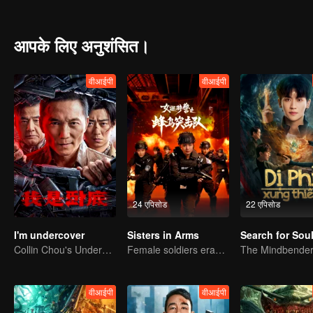
आपके लिए अनुशंसित।
वीआईपी
वीआईपी
24 एपिसोड
22 एपिसोड
I'm undercover
Sisters in Arms
Collin Chou's Undercover War
Female soldiers eradicating crime
वीआईपी
वीआईपी