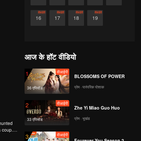
वीआईपी
वीआईपी
वीआईपी
वीआईपी
16
17
18
19
आज के हॉट वीडियो
वीआईपी
1
BLOSSOMS OF POWER
प्रेम · पारंपरिक पोशाक
36 एपिसोड
वीआईपी
2
Zhe Yi Miao Guo Huo
प्रेम · भूखंड
33 एपिसोड
 hunted
a coup.
वीआईपी
3
Fourever You Season 2