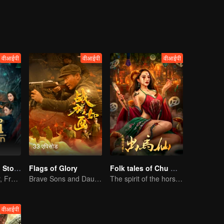
वीआईपी
वीआईपी
वीआईपी
33 एपिसोड
Search for Soul Stone
Flags of Glory
Folk tales of Chu Maxian
The Mindbender, From Nobody to Sovereign
Brave Sons and Daughters, Fighting to Defend the Motherland in the Korean War
The spirit of the horse sacrifices a young girl to pray for immortality
वीआईपी