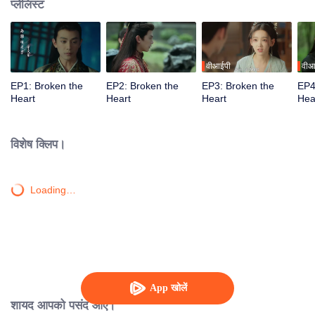
प्लेलिस्ट
वीआईपी
वीआ
EP1: Broken the
EP2: Broken the
EP3: Broken the
EP4
Heart
Heart
Heart
Hea
विशेष क्लिप।
Loading…
App खोलें
शायद आपको पसंद आए।