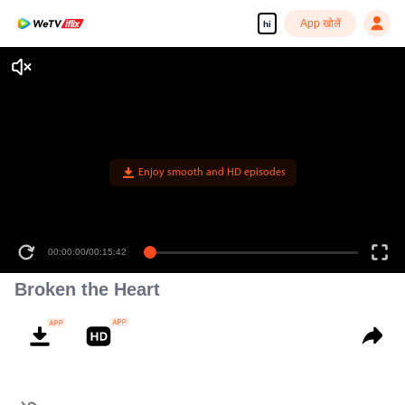
App खोलें
hi
Enjoy smooth and HD episodes
00:00:00
/
00:15:42
Broken the Heart