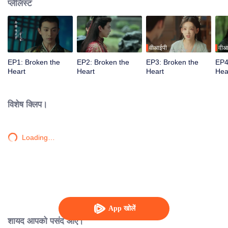
प्लेलिस्ट
वीआईपी
वीआ
EP1: Broken the
EP2: Broken the
EP3: Broken the
EP4
Heart
Heart
Heart
Hea
विशेष क्लिप।
Loading…
App खोलें
शायद आपको पसंद आए।