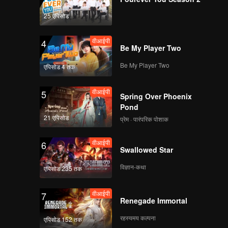
25 एपिसोड
वीआईपी
4
Be My Player Two
Be My Player Two
एपिसोड 4 तक
वीआईपी
5
Spring Over Phoenix
Pond
21 एपिसोड
प्रेम · पारंपरिक पोशाक
वीआईपी
6
Swallowed Star
विज्ञान-कथा
एपिसोड 235 तक
वीआईपी
7
Renegade Immortal
रहस्यमय कल्पना
एपिसोड 152 तक