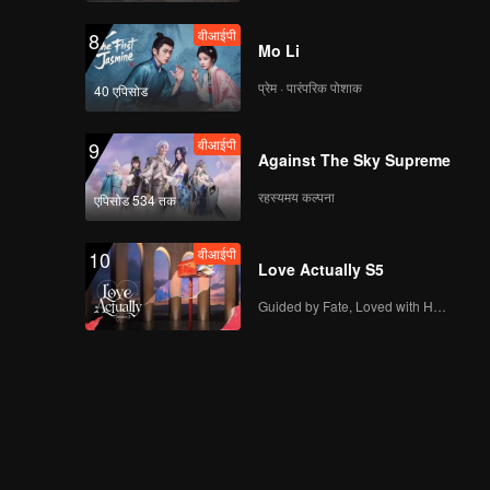
वीआईपी
8
Mo Li
प्रेम · पारंपरिक पोशाक
40 एपिसोड
वीआईपी
9
Against The Sky Supreme
रहस्यमय कल्पना
एपिसोड 534 तक
वीआईपी
10
Love Actually S5
Guided by Fate, Loved with Heart