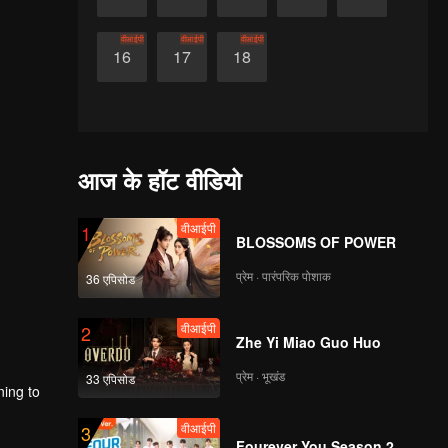
वीआईपी
वीआईपी
वीआईपी
16
17
18
आज के हॉट वीडियो
वीआईपी
1
BLOSSOMS OF POWER
प्रेम · पारंपरिक पोशाक
36 एपिसोड
वीआईपी
2
Zhe Yi Miao Guo Huo
प्रेम · भूखंड
33 एपिसोड
ning to
वीआईपी
3
Fourever You Season 2