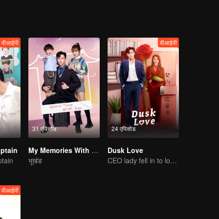
वीआईपी
वीआईपी
31 एपिसोड
24 एपिसोड
ptain
My Memories With You
Dusk Love
tain
भूखंड
CEO lady fell in to love contract
वीआईपी