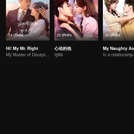
24 एपिसोड
20 एपिसोड
26 एपिसोड
Hi! My Mr. Right
心动的他
My Master of Deception Girlfriend
भूखंड