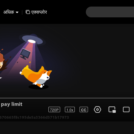
अधिक
|
एक्सप्लोर
pay limit
720P
1.0x
CC
f8670665f8c195de5a3366d571b17973