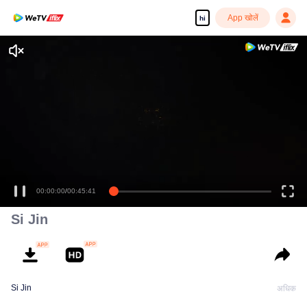
App खोलें
hi
00:00:00
/
00:45:41
Si Jin
Si Jin
अधिक