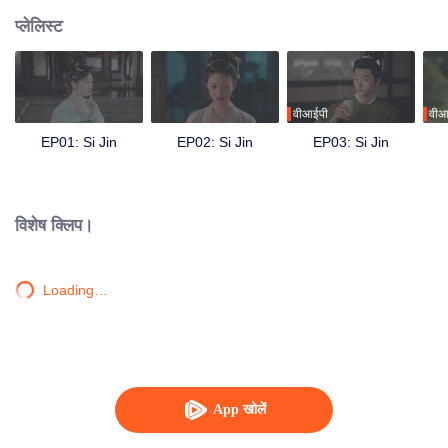
प्लेलिस्ट
वीआईपी
वीआ
EP01: Si Jin
EP02: Si Jin
EP03: Si Jin
विशेष क्लिप।
Loading…
App खोलें