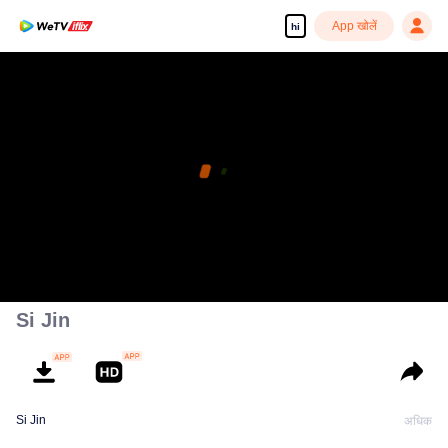
App खोलें
hi
Si Jin
Si Jin
अधिक