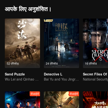
आपके लिए अनुशंसित।
52 एपिसोड
24 एपिसोड
16 एपिसोड
Sand Puzzle
Detective L
Secret Files O
Wu Lei and Qinhao opens their adventure tour.
Bai Yu and You Jingru Became the super detective
वीआईपी
वीआईपी