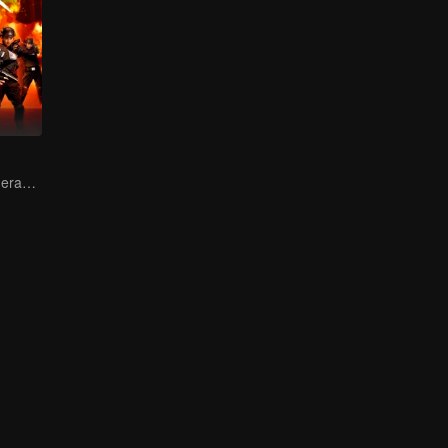
Female soldiers eradicating crime