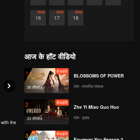
वीआईपी
वीआईपी
वीआईपी
16
17
18
आज के हॉट वीडियो
वीआईपी
1
BLOSSOMS OF POWER
प्रेम · पारंपरिक पोशाक
36 एपिसोड
वीआईपी
2
Zhe Yi Miao Guo Huo
प्रेम · भूखंड
33 एपिसोड
 with the
वीआईपी
3
Fourever You Season 2