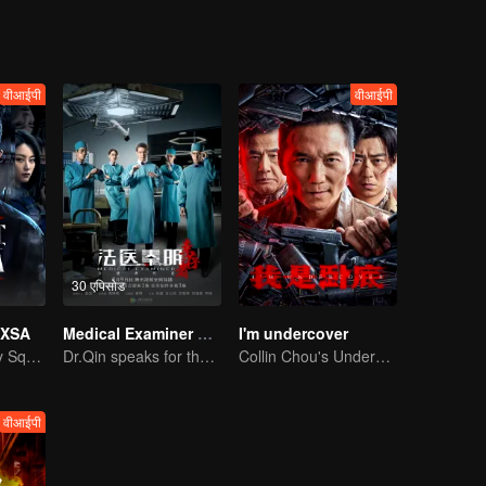
वीआईपी
वीआईपी
30 एपिसोड
f XSA
Medical Examiner Dr. Qin:The Survivor
I'm undercover
National Security Squad Smashes Spy Conspiracy
Dr.Qin speaks for the dead.
Collin Chou's Undercover War
वीआईपी