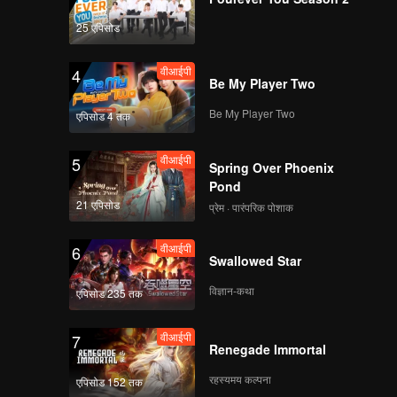
25 एपिसोड
वीआईपी
4
Be My Player Two
Be My Player Two
एपिसोड 4 तक
वीआईपी
5
Spring Over Phoenix
Pond
21 एपिसोड
प्रेम · पारंपरिक पोशाक
वीआईपी
6
Swallowed Star
विज्ञान-कथा
एपिसोड 235 तक
वीआईपी
7
Renegade Immortal
रहस्यमय कल्पना
एपिसोड 152 तक