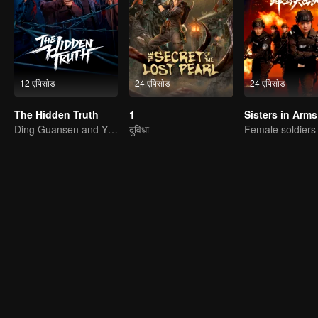
12 एपिसोड
24 एपिसोड
24 एपिसोड
The Hidden Truth
1
Sisters in Arms
Ding Guansen and Yin Xiaotian star in this gritty crime thriller centered on a long-buried cold case.
दुविधा