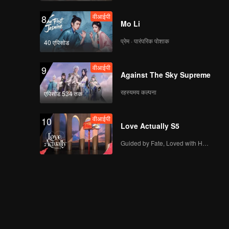
वीआईपी
8
Mo Li
प्रेम · पारंपरिक पोशाक
40 एपिसोड
वीआईपी
9
Against The Sky Supreme
रहस्यमय कल्पना
एपिसोड 534 तक
वीआईपी
10
Love Actually S5
Guided by Fate, Loved with Heart