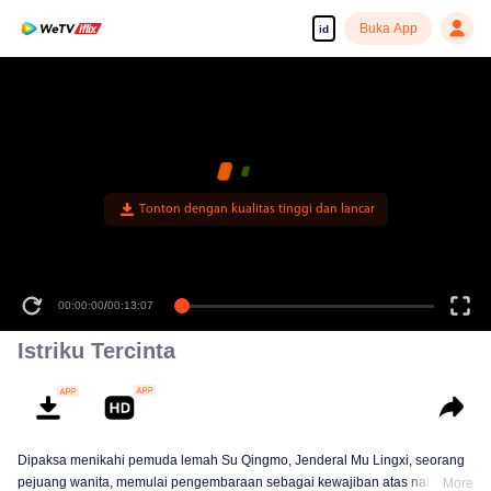
Buka App
id
00:00:00
/
00:13:07
Istriku Tercinta
Dipaksa menikahi pemuda lemah Su Qingmo, Jenderal Mu Lingxi, seorang
pejuang wanita, memulai pengembaraan sebagai kewajiban atas nama
More