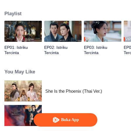
cinta sejati. Dari yang awalnya saling kenal, mereka menjadi pasangan
harmonis yang saling mencintai. Mereka menghadapi tantangan dan
Playlist
rintangan dalam hubungan, serta bersatu untuk mewujudkan keadilan
bersama.
VIP
VIP
EP01: Istriku
EP02: Istriku
EP03: Istriku
EP04
Tercinta
Tercinta
Tercinta
Terc
You May Like
She Is the Phoenix (Thai Ver.)
Di Antara Cinta Terlarang
Buka App