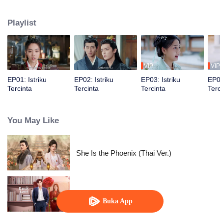
cinta sejati. Dari yang awalnya saling kenal, mereka menjadi pasangan
harmonis yang saling mencintai. Mereka menghadapi tantangan dan
Playlist
rintangan dalam hubungan, serta bersatu untuk mewujudkan keadilan
bersama.
VIP
VIP
EP01: Istriku
EP02: Istriku
EP03: Istriku
EP04
Tercinta
Tercinta
Tercinta
Terc
You May Like
She Is the Phoenix (Thai Ver.)
Cinta Senja
Buka App