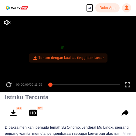
Buka App
id
Tonton dengan kualitas tinggi dan lancar
00:00:00
/
00:11:55
Istriku Tercinta
Dipaksa menikahi pemuda lemah Su Qingmo, Jenderal Mu Lingxi, seorang
pejuang wanita, memulai pengembaraan sebagai kewajiban atas nama
More