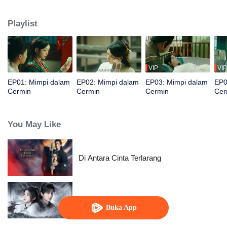
tanggal lahir yang sama dengannya yakni Su Nanyan, putri seorang
jenderal. Su Nanyan dan Zhao Qingqing sangat cerdas memulai jalan balas
Playlist
dendam di istana.
VIP
VIP
EP01: Mimpi dalam
EP02: Mimpi dalam
EP03: Mimpi dalam
EP0
Cermin
Cermin
Cermin
Cer
You May Like
Di Antara Cinta Terlarang
Tari Pedang Denganmu
Buka App