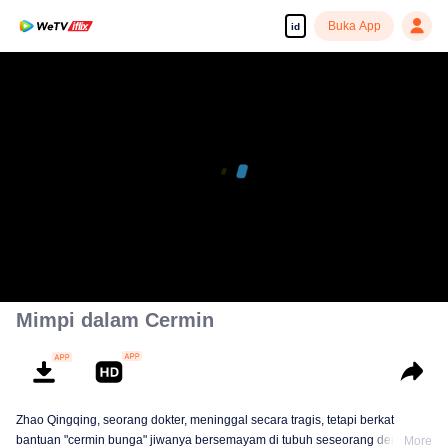
Buka App
id
Mimpi dalam Cermin
Zhao Qingqing, seorang dokter, meninggal secara tragis, tetapi berkat
bantuan "cermin bunga" jiwanya bersemayam di tubuh seseorang dengan
More