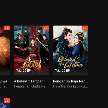
VIP
VIP
VIP
Total 25 EP
Total 26 EP
 Jiwa
4 Detektif Tampan
Pengantin Raja Neraka
Gadis yatim piatu rela menyerahkan dirinya untuk mengikat diri dengan Siluman Buas?
Perjalanan Gadis Penjelajah Waktu Memikat 4 Detektif Tampan
Raja Neraka kepincut Siluman Rusa, gimana kisah lanjutannya?
VIP