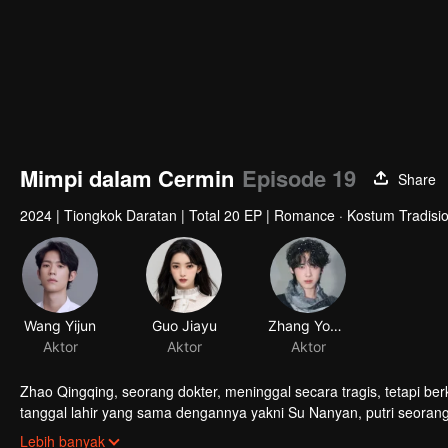
Mimpi dalam Cermin
Episode 19
Share
2024
|
Tiongkok Daratan
|
Total 20 EP
|
Romance · Kostum Tradision
Wang Yijun
Guo Jiayu
Zhang Yongbo
Aktor
Aktor
Aktor
Zhao Qingqing, seorang dokter, meninggal secara tragis, tetapi 
tanggal lahir yang sama dengannya yakni Su Nanyan, putri seoran
dendam di istana.
Lebih banyak