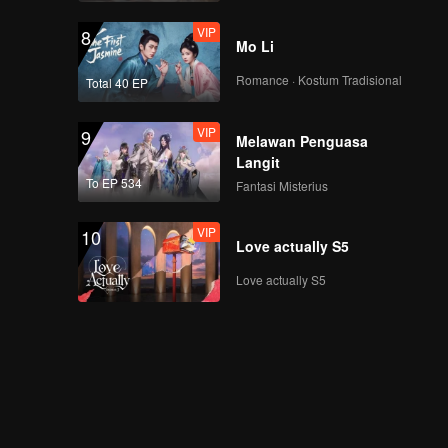
VIP
8
Mo Li
Romance · Kostum Tradisional
Total 40 EP
VIP
9
Melawan Penguasa
Langit
To EP 534
Fantasi Misterius
VIP
10
Love actually S5
Love actually S5