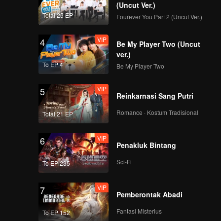
(Uncut Ver.)
Total 25 EP
Fourever You Part 2 (Uncut Ver.)
VIP
4
Be My Player Two (Uncut
ver.)
To EP 4
Be My Player Two
VIP
5
Reinkarnasi Sang Putri
Romance · Kostum Tradisional
Total 21 EP
VIP
6
Penakluk Bintang
Sci-Fi
To EP 235
VIP
7
Pemberontak Abadi
Fantasi Misterius
To EP 152