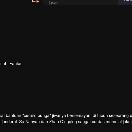
al · Fantasi
berkat bantuan "cermin bunga" jiwanya bersemayam di tubuh seseorang
g jenderal. Su Nanyan dan Zhao Qingqing sangat cerdas memulai jalan