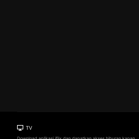
TV
Download aplikasi iflix dan dapatkan akses hiburan kapan