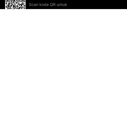
Scan kode QR untuk
mengunduh sekarang!
Bantuan dan Umpan Balik
Te
Saran
Kar
Ik
Al
ted.