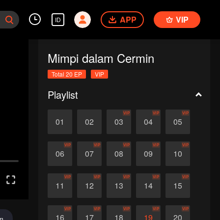
APP
VIP
ID
Mimpi dalam Cermin
Total 20 EP
VIP
Playlist
VIP
VIP
VIP
01
02
03
04
05
VIP
VIP
VIP
VIP
VIP
06
07
08
09
10
VIP
VIP
VIP
VIP
VIP
11
12
13
14
15
VIP
VIP
VIP
VIP
VIP
16
17
18
19
20