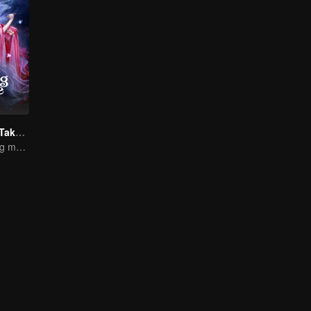
Persimpangan Takdir Kita
Takdir Cinta yang mempertemukan mereka di tiap masa!