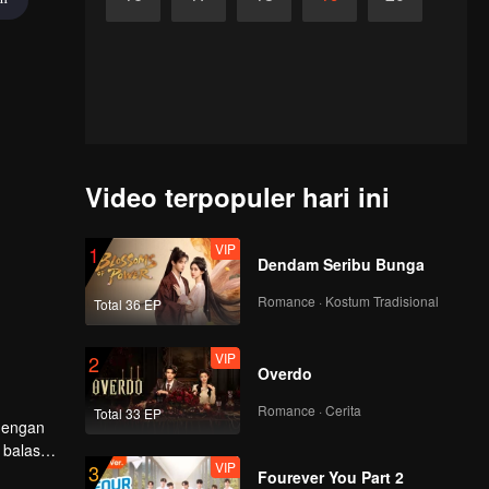
Video terpopuler hari ini
VIP
1
Dendam Seribu Bunga
Romance · Kostum Tradisional
Total 36 EP
VIP
2
Overdo
Romance · Cerita
Total 33 EP
 dengan
 balas
VIP
3
Fourever You Part 2