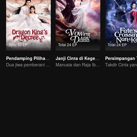
Total 30 EP
Total 24 EP
Total 24 EP
Pendamping Pilihan Raja Naga
Janji Cinta di Kegelapan
Dua jiwa pemberani yang menolak takdir, bersatu untuk mengubah dunia.
Manusia dan Raja Iblis yang saling jatuh cinta melawan segala takdir...