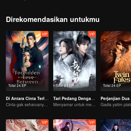
Direkomendasikan untukmu
VIP
VIP
Total 24 EP
Total 24 EP
Total 24 EP
Di Antara Cinta Terlarang
Tari Pedang Denganmu
Perjanjian Dua
Cinta gak seharusnya ada antara mereka
Menyamar untuk membunuh
VIP
VIP