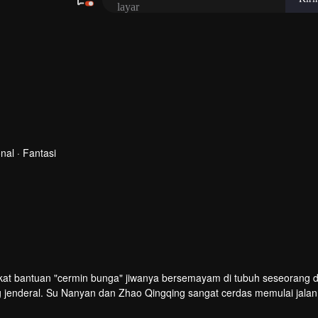
al · Fantasi
berkat bantuan "cermin bunga" jiwanya bersemayam di tubuh seseorang
g jenderal. Su Nanyan dan Zhao Qingqing sangat cerdas memulai jalan