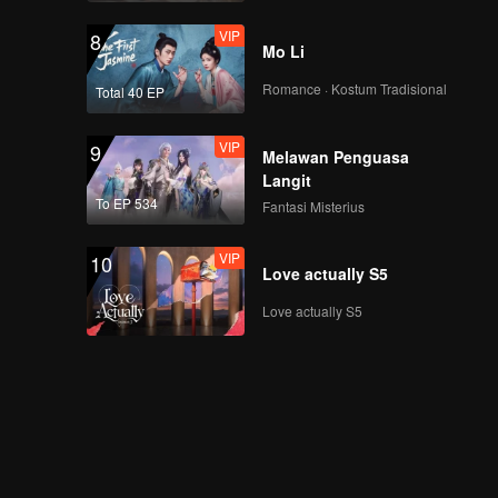
VIP
8
Mo Li
Romance · Kostum Tradisional
Total 40 EP
VIP
9
Melawan Penguasa
Langit
To EP 534
Fantasi Misterius
VIP
10
Love actually S5
Love actually S5