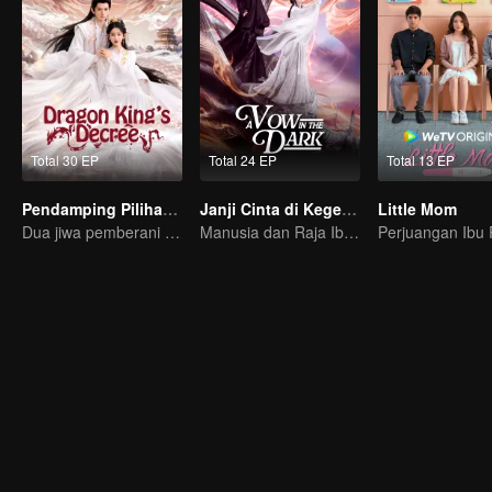
Total 30 EP
Total 24 EP
Total 13 EP
Pendamping Pilihan Raja Naga
Janji Cinta di Kegelapan
Little Mom
Dua jiwa pemberani yang menolak takdir, bersatu untuk mengubah dunia.
Manusia dan Raja Iblis yang saling jatuh cinta melawan segala takdir...