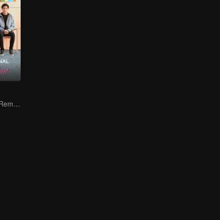
Perjuangan Ibu Remaja: Kisah di Usia 16 Tahun