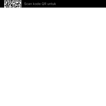
Scan kode QR untuk
mengunduh sekarang!
Bantuan dan Umpan Balik
Te
Saran
Kar
Ik
Al
ted.