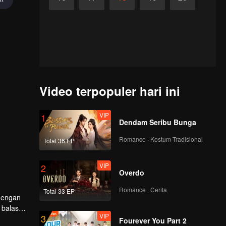
Video terpopuler hari ini
VIP
1
Dendam Seribu Bunga
Romance · Kostum Tradisional
Total 36 EP
VIP
2
Overdo
Romance · Cerita
Total 33 EP
 dengan
 balas
VIP
3
Fourever You Part 2