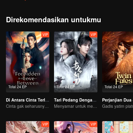
Direkomendasikan untukmu
VIP
VIP
Total 24 EP
Total 24 EP
Total 24 EP
Di Antara Cinta Terlarang
Tari Pedang Denganmu
Perjanjian Dua
Cinta gak seharusnya ada antara mereka
Menyamar untuk membunuh
VIP
VIP