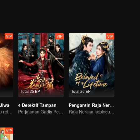
VIP
VIP
VIP
Total 25 EP
Total 26 EP
 Jiwa
4 Detektif Tampan
Pengantin Raja Neraka
Gadis yatim piatu rela menyerahkan dirinya untuk mengikat diri dengan Siluman Buas?
Perjalanan Gadis Penjelajah Waktu Memikat 4 Detektif Tampan
Raja Neraka kepincut Siluman Rusa, gimana kisah lanjutannya?
VIP