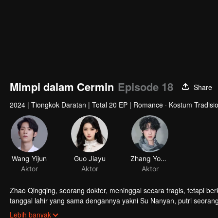
Mimpi dalam Cermin
Episode 18
Share
2024
|
Tiongkok Daratan
|
Total 20 EP
|
Romance · Kostum Tradision
Wang Yijun
Guo Jiayu
Aktor
Aktor
Zhao Qingqing, seorang dokter, meninggal secara tragis, tetapi 
tanggal lahir yang sama dengannya yakni Su Nanyan, putri seoran
dendam di istana.
Lebih banyak