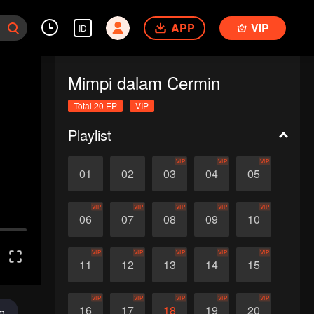
APP
VIP
ID
Mimpi dalam Cermin
Total 20 EP
VIP
Playlist
VIP
VIP
VIP
01
02
03
04
05
VIP
VIP
VIP
VIP
VIP
06
07
08
09
10
VIP
VIP
VIP
VIP
VIP
11
12
13
14
15
VIP
VIP
VIP
VIP
VIP
16
17
18
19
20