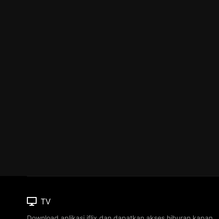
TV
Download aplikasi iflix dan dapatkan akses hiburan kapan