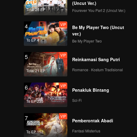
(Uncut Ver.)
Total 25 EP
Fourever You Part 2 (Uncut Ver.)
VIP
4
Be My Player Two (Uncut
ver.)
To EP 4
Be My Player Two
VIP
5
Reinkarnasi Sang Putri
Romance · Kostum Tradisional
Total 21 EP
VIP
6
Penakluk Bintang
Sci-Fi
To EP 235
VIP
7
Pemberontak Abadi
Fantasi Misterius
To EP 152