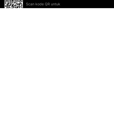
Scan kode QR untuk
mengunduh sekarang!
Bantuan dan Umpan Balik
Te
Saran
Kar
Ik
Al
ted.