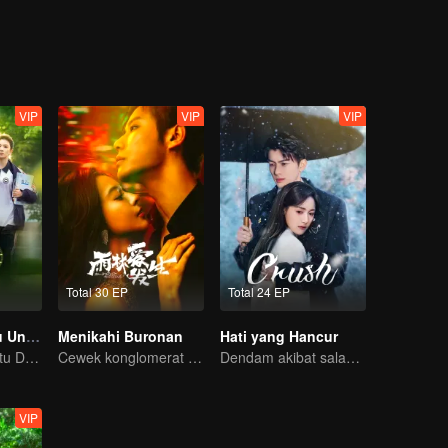
VIP
VIP
VIP
Total 30 EP
Total 24 EP
Melawan Waktu Untukmu
Menikahi Buronan
Hati yang Hancur
Menjelajahi Waktu Demi Bertemu dengan Kamu~
Cewek konglomerat yang diburu cowok ganteng sampai ke pelaminan!
Dendam akibat salahpaham
VIP