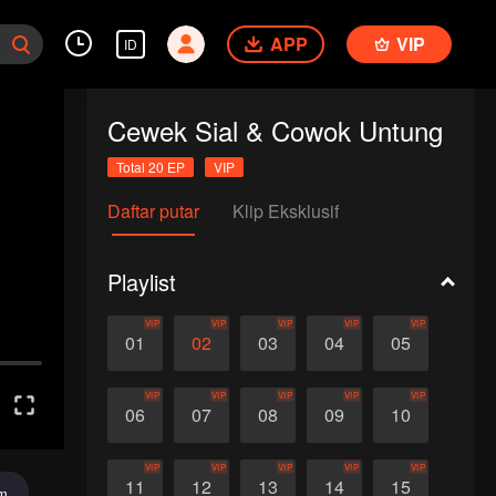
APP
VIP
ID
Cewek Sial & Cowok Untung
Total 20 EP
VIP
Daftar putar
Klip Eksklusif
Playlist
VIP
VIP
VIP
VIP
VIP
01
02
03
04
05
VIP
VIP
VIP
VIP
VIP
06
07
08
09
10
VIP
VIP
VIP
VIP
VIP
11
12
13
14
15