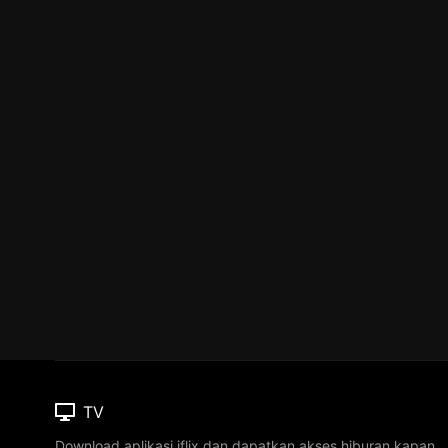
TV
Download aplikasi iflix dan dapatkan akses hiburan kapan