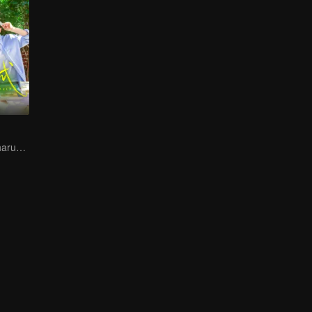
Apa jatuh cinta harus pakai logika?