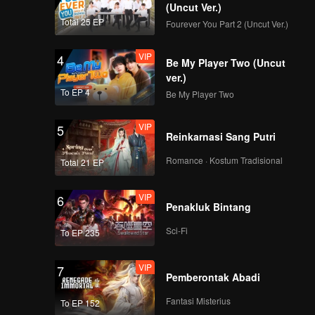
(Uncut Ver.)
Total 25 EP
Fourever You Part 2 (Uncut Ver.)
VIP
4
Be My Player Two (Uncut
ver.)
To EP 4
Be My Player Two
VIP
5
Reinkarnasi Sang Putri
Romance · Kostum Tradisional
Total 21 EP
VIP
6
Penakluk Bintang
Sci-Fi
To EP 235
VIP
7
Pemberontak Abadi
Fantasi Misterius
To EP 152