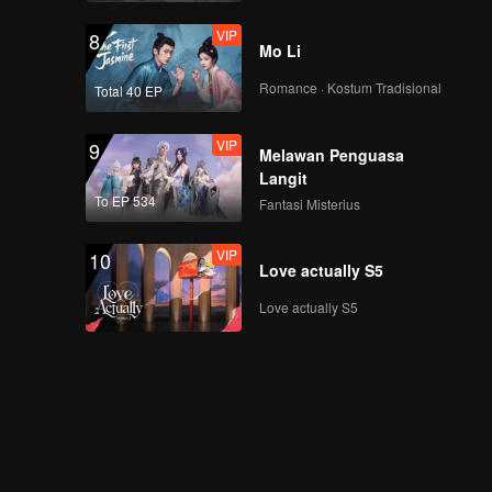
VIP
8
Mo Li
Romance · Kostum Tradisional
Total 40 EP
VIP
9
Melawan Penguasa
Langit
To EP 534
Fantasi Misterius
VIP
10
Love actually S5
Love actually S5