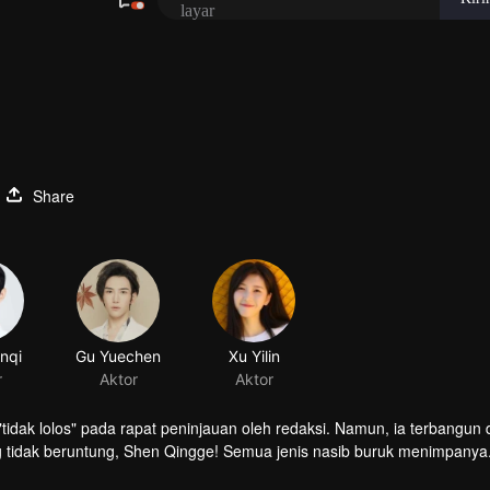
Share
inqi
Gu Yuechen
Xu Yilin
r
Aktor
Aktor
idak lolos" pada rapat peninjauan oleh redaksi. Namun, ia terbangun d
g tidak beruntung, Shen Qingge! Semua jenis nasib buruk menimpany