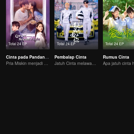
Total 24 EP
Total 24 EP
Total 24 EP
Cinta pada Pandangan Kedua
Pembalap Cinta
Rumus Cinta
Pria Miskin menjadi CEO untuk mengejar Mantannya
Jatuh Cinta melawan arus kecepatan, siapa yang suka duluan ya?