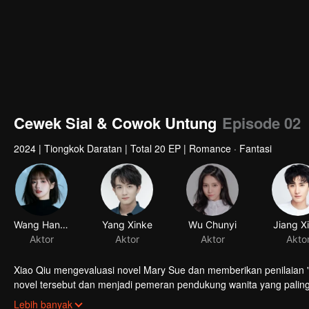
Cewek Sial & Cowok Untung
Episode 02
2024
|
Tiongkok Daratan
|
Total 20 EP
|
Romance · Fantasi
Wang Han (diver)
Yang Xinke
Wu Chunyi
Jiang X
Aktor
Aktor
Aktor
Akto
Xiao Qiu mengevaluasi novel Mary Sue dan memberikan penilaian "t
novel tersebut dan menjadi pemeran pendukung wanita yang palin
dia memiliki kesempatan untuk melakukan perjalanan pulang?
Lebih banyak