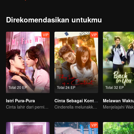
Direkomendasikan untukmu
VIP
VIP
Total 20 EP
Total 24 EP
Total 32 EP
Istri Pura-Pura
Cinta Sebagai Kontrak
Cinta lahir dari pernikahan pura-pura
Cinderella melunakkan hati Pak CEO
VIP