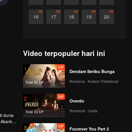
VIP
VIP
VIP
VIP
VIP
16
17
18
19
20
Video terpopuler hari ini
VIP
1
Dendam Seribu Bunga
Romance · Kostum Tradisional
Total 36 EP
VIP
2
Overdo
Romance · Cerita
Total 33 EP
i dunia
a.Akankah
VIP
3
Fourever You Part 2