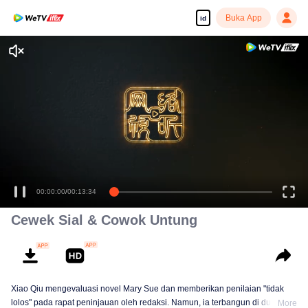
Buka App
id
Cewek Sial & Cowok Untung
Xiao Qiu mengevaluasi novel Mary Sue dan memberikan penilaian "tidak
lolos" pada rapat peninjauan oleh redaksi. Namun, ia terbangun di dunia
More