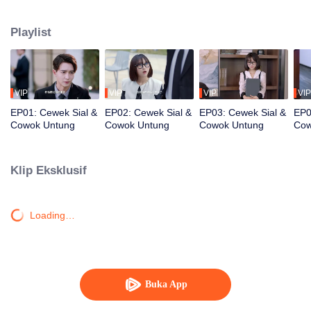
novel tersebut dan menjadi pemeran pendukung wanita yang paling tidak
beruntung, Shen Qingge! Semua jenis nasib buruk menimpanya.Akankah
Playlist
dia memiliki kesempatan untuk melakukan perjalanan pulang?
VIP
VIP
VIP
VIP
EP01: Cewek Sial &
EP02: Cewek Sial &
EP03: Cewek Sial &
EP0
Cowok Untung
Cowok Untung
Cowok Untung
Cow
Klip Eksklusif
Loading…
Buka App