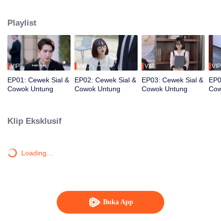
novel tersebut dan menjadi pemeran pendukung wanita yang paling tidak
beruntung, Shen Qingge! Semua jenis nasib buruk menimpanya.Akankah
Playlist
dia memiliki kesempatan untuk melakukan perjalanan pulang?
VIP
VIP
VIP
VIP
EP01: Cewek Sial &
EP02: Cewek Sial &
EP03: Cewek Sial &
EP0
Cowok Untung
Cowok Untung
Cowok Untung
Cow
Klip Eksklusif
Loading…
Buka App