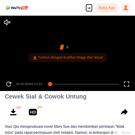
Buka App
id
Tonton dengan kualitas tinggi dan lancar
00:00:00
/
00:13:53
Cewek Sial & Cowok Untung
Xiao Qiu mengevaluasi novel Mary Sue dan memberikan penilaian "tidak
lolos" pada rapat peninjauan oleh redaksi. Namun, ia terbangun di dunia
More