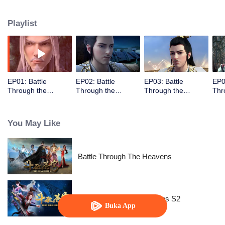
membuat dia keliru dan bergegas ke oasis yang memicu serangkaian
petualangan...
Playlist
EP01: Battle
EP02: Battle
EP03: Battle
EP0
Through the
Through the
Through the
Thr
Heavens S3
Heavens S3
Heavens S3
Hea
You May Like
Battle Through The Heavens
Battle Through the Heavens S2
Buka App