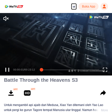
Buka App
id
Tonton dengan kualitas tinggi dan lancar
00:00:01
/
00:23:12
Battle Through the Heavens S3
Untuk mengambil api ajaib dari Medusa, Xiao Yan ditemani oleh Yao Lao
untuk pergi ke gurun Tagore tempat Manusia ular tinggal. Namun haus
More