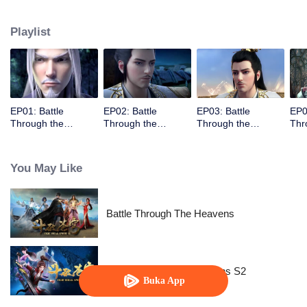
membuat dia keliru dan bergegas ke oasis yang memicu serangkaian
petualangan...
Playlist
EP01: Battle
EP02: Battle
EP03: Battle
EP0
Through the
Through the
Through the
Thr
Heavens S3
Heavens S3
Heavens S3
Hea
You May Like
Battle Through The Heavens
Battle Through the Heavens S2
Buka App