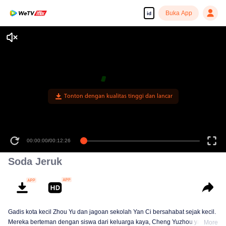
Buka App
id
Tonton dengan kualitas tinggi dan lancar
00:00:00
/
00:12:26
Soda Jeruk
Gadis kota kecil Zhou Yu dan jagoan sekolah Yan Ci bersahabat sejak kecil.
Mereka berteman dengan siswa dari keluarga kaya, Cheng Yuzhou yang
More