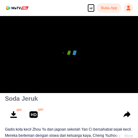
Buka App
id
Tonton dengan kualitas tinggi dan lancar
00:00:00
/
00:11:34
Soda Jeruk
Gadis kota kecil Zhou Yu dan jagoan sekolah Yan Ci bersahabat sejak kecil.
Mereka berteman dengan siswa dari keluarga kaya, Cheng Yuzhou yang
More