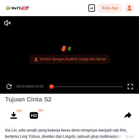
Buka App
id
Tonton dengan kualitas tinggi dan lancar
00:00:00
/
00:43:56
Tujuan Cinta S2
Xia Lin, artis amatir yang bekerja keras demi mimpinya menjadi ratu film,
bertemu Ling Yizhou, direktur dari Lingshi, sebuah grup multinasional yang
More