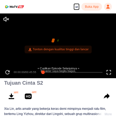
Buka App
id
Tonton dengan kualitas tinggi dan lancar
= Cuplikan Episode Selanjutnya =
Karakter saya begitu bagus,
00:00:00
/
00:45:55
Tujuan Cinta S2
Xia Lin, artis amatir yang bekerja keras demi mimpinya menjadi ratu film,
bertemu Ling Yizhou, direktur dari Lingshi, sebuah grup multinasional yang
More