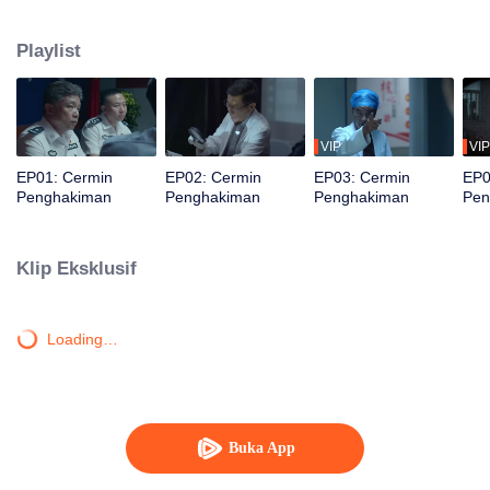
impulsif. Saat menyelidiki, mereka menemukan ritual kuno demi keabadian...
tapi siapa sangka dalangnya adalah sosok yang paling tak terduga?
Playlist
VIP
VIP
EP01: Cermin
EP02: Cermin
EP03: Cermin
EP0
Penghakiman
Penghakiman
Penghakiman
Pen
Klip Eksklusif
Loading…
Buka App