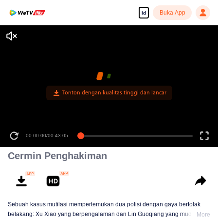
Buka App
id
Tonton dengan kualitas tinggi dan lancar
00:00:00
/
00:43:05
Cermin Penghakiman
Sebuah kasus mutilasi mempertemukan dua polisi dengan gaya bertolak
belakang: Xu Xiao yang berpengalaman dan Lin Guoqiang yang muda dan
More