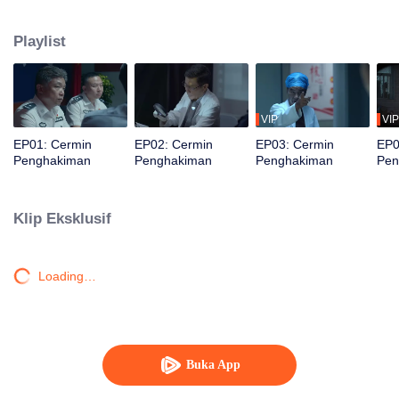
impulsif. Saat menyelidiki, mereka menemukan ritual kuno demi keabadian...
tapi siapa sangka dalangnya adalah sosok yang paling tak terduga?
Playlist
VIP
VIP
EP01: Cermin
EP02: Cermin
EP03: Cermin
EP0
Penghakiman
Penghakiman
Penghakiman
Pen
Klip Eksklusif
Loading…
Buka App