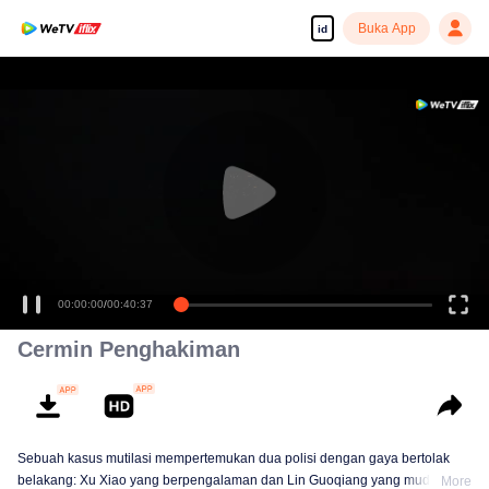
Buka App
id
00:00:00
/
00:40:37
Cermin Penghakiman
Sebuah kasus mutilasi mempertemukan dua polisi dengan gaya bertolak
belakang: Xu Xiao yang berpengalaman dan Lin Guoqiang yang muda dan
More