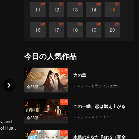
VIP
VIP
VIP
VIP
VIP
11
12
13
14
15
VIP
VIP
VIP
VIP
VIP
16
17
18
19
20
VIP
VIP
VIP
VIP
VIP
21
22
23
24
25
今日の人気作品
VIP
VIP
VIP
VIP
VIP
26
27
28
29
30
VIP
1
力の華
ロマンス · トラディショナル・コスチューム
全36話
VIP
2
この一瞬、恋は燃え上がる
ロマンス · ストーリー
全33話
s, and
 of Huai
VIP
3
r
永遠のあなた Part 2（完全