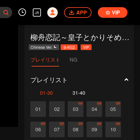
APP
VIP
JA
柳舟恋記～皇子とかりそめの花嫁～
Chinese Ver.
全40話
VIP
プレイリスト
NG
プレイリスト
01-30
31-40
VIP
VIP
VIP
01
02
03
04
05
VIP
VIP
VIP
VIP
VIP
06
07
08
09
10