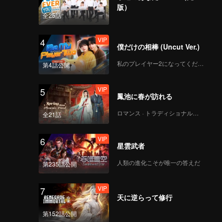
版）
全25話
VIP
4
僕だけの相棒 (Uncut Ver.)
私のプレイヤー2になってください
第4話公開
VIP
5
鳳池に春が訪れる
ロマンス · トラディショナル・コスチューム
全21話
VIP
6
星雲武者
人類の進化こそが唯一の答えだ
第235話公開
VIP
7
天に逆らって修行
第152話公開