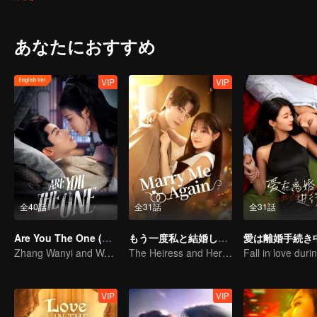
identities were exposed, can they faced it honestly while enduring
あなたにおすすめ
VIP
VIP
全40話
全31話
全31話
Are You The One (English Ver.)
もう一度私と結婚してください
愛は離婚手続き
Zhang Wanyi and Wang Churan: hate me, marry me?
The Heiress and Her Late Husband's Double
VIP
VIP