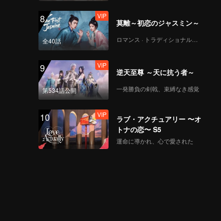
VIP
8
莫離～初恋のジャスミン～
ロマンス · トラディショナル・コスチューム
全40話
VIP
9
逆天至尊 ～天に抗う者～
一発勝負の剣戟、束縛なき感覚
第534話公開
VIP
10
ラブ・アクチュアリー 〜オ
トナの恋〜 S5
運命に導かれ、心で愛された