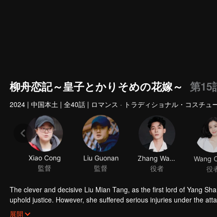
柳舟恋記～皇子とかりそめの花嫁～
第15
2024
|
中国本土
|
全40話
|
ロマンス · トラディショナル・コスチュ
Xiao Cong
Liu Guonan
Zhang Wanyi
監督
監督
役者
役
The clever and decisive Liu Mian Tang, as the first lord of Yang S
uphold justice. However, she suffered serious injuries under the att
Yang. When Liu Mian Tang woke up, she had no memory of Yang Shan
展開