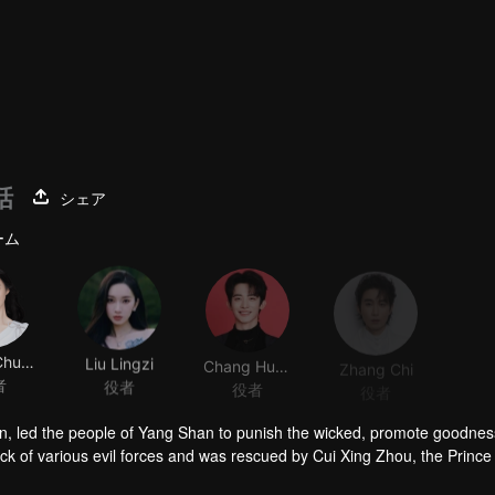
話
シェア
ーム
Wang Churan
Liu Lingzi
Chang Huasen
Zhang Chi
者
役者
役者
役者
han, led the people of Yang Shan to punish the wicked, promote goodnes
ack of various evil forces and was rescued by Cui Xing Zhou, the Prince
, mistaking Cui Xing Zhou for her husband, Cui Jiu. However, if thei