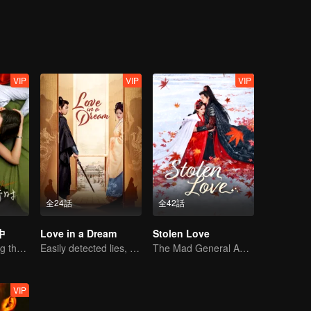
 hardships？
VIP
VIP
VIP
全24話
全42話
中
Love in a Dream
Stolen Love
Fall in love during the divorce
Easily detected lies, hard-to-find true hearts
The Mad General Abducted a Bride for Love
VIP