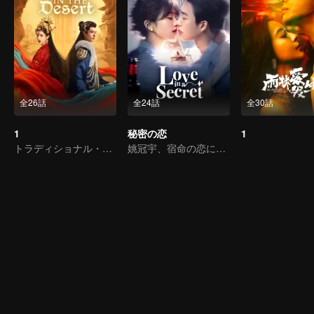
全26話
全24話
全30話
1
秘密の恋
1
トラディショナル・コスチューム
姚冠宇、宿命の恋に揺れる