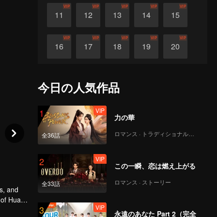
VIP
VIP
VIP
VIP
VIP
11
12
13
14
15
VIP
VIP
VIP
VIP
VIP
16
17
18
19
20
VIP
VIP
VIP
VIP
VIP
21
22
23
24
25
今日の人気作品
VIP
VIP
VIP
VIP
VIP
26
27
28
29
30
VIP
1
力の華
ロマンス · トラディショナル・コスチューム
全36話
VIP
2
この一瞬、恋は燃え上がる
ロマンス · ストーリー
全33話
s, and
 of Huai
VIP
3
r
永遠のあなた Part 2（完全