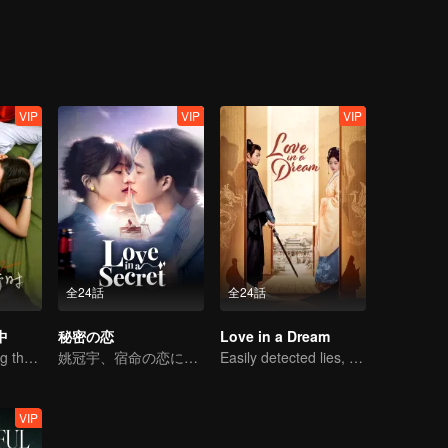
 hardships？
VIP
VIP
VIP
全24話
全24話
中
秘密の恋
Love in a Dream
Fall in love during the divorce
姚冠宇、宿命の恋に揺れる
Easily detected lies, hard-to-find true hearts
VIP