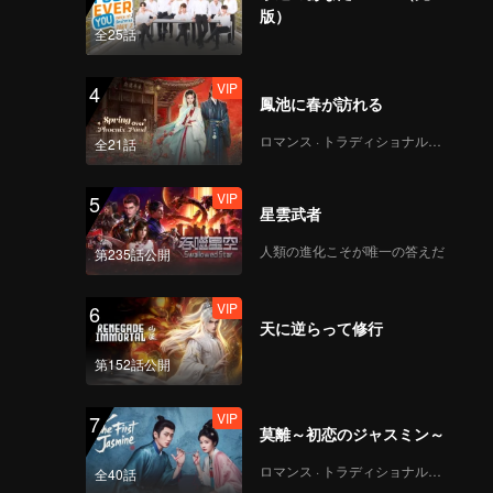
版）
全25話
VIP
4
鳳池に春が訪れる
ロマンス · トラディショナル・コスチューム
全21話
VIP
5
星雲武者
人類の進化こそが唯一の答えだ
第235話公開
VIP
6
天に逆らって修行
第152話公開
VIP
7
莫離～初恋のジャスミン～
ロマンス · トラディショナル・コスチューム
全40話