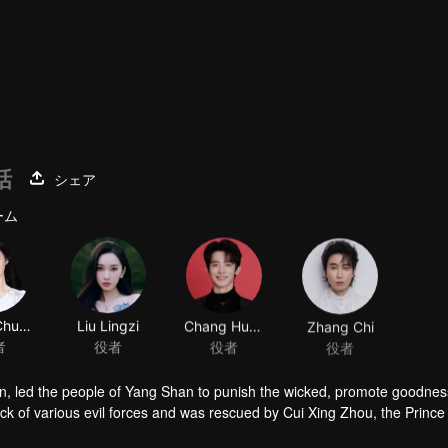
話
シェア
ーム
Wang Churan
Liu Lingzi
Chang Huasen
Zhang Chi
者
役者
役者
役者
han, led the people of Yang Shan to punish the wicked, promote goodnes
ack of various evil forces and was rescued by Cui Xing Zhou, the Prince
, mistaking Cui Xing Zhou for her husband, Cui Jiu. However, if thei