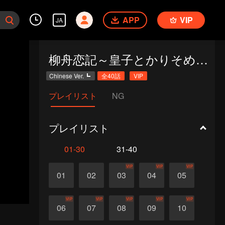
APP
VIP
JA
柳舟恋記～皇子とかりそめの花嫁～
Chinese Ver.
全40話
VIP
プレイリスト
NG
プレイリスト
01-30
31-40
VIP
VIP
VIP
01
02
03
04
05
VIP
VIP
VIP
VIP
VIP
06
07
08
09
10