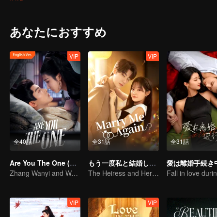
identities were exposed, can they faced it honestly while enduring
あなたにおすすめ
VIP
VIP
全40話
全31話
全31話
Are You The One (English Ver.)
もう一度私と結婚してください
愛は離婚手続き
Zhang Wanyi and Wang Churan: hate me, marry me?
The Heiress and Her Late Husband's Double
VIP
VIP