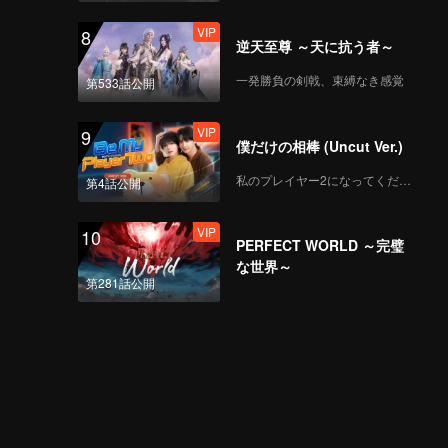
VIP
8
逆天至尊 ～天に抗う者～
一発勝負の剣戟、束縛なき感覚
第533話公開
VIP
9
僕だけの相棒 (Uncut Ver.)
私のプレイヤー2になってください
第4話公開
VIP
10
PERFECT WORLD ～完璧
な世界～
第281話公開