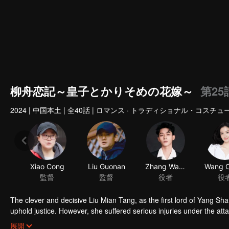
柳舟恋記～皇子とかりそめの花嫁～
第25
2024
|
中国本土
|
全40話
|
ロマンス · トラディショナル・コスチュ
Xiao Cong
Liu Guonan
Zhang Wanyi
監督
監督
役者
役
The clever and decisive Liu Mian Tang, as the first lord of Yang S
uphold justice. However, she suffered serious injuries under the att
Yang. When Liu Mian Tang woke up, she had no memory of Yang Shan
展開