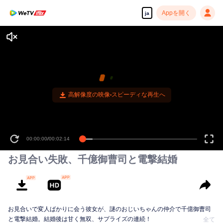
Appを開く
ja
高解像度の映像•スピーディな再生へ
00:00:00
/
00:02:14
お見合い失敗、千億御曹司と電撃結婚
お見合いで変人ばかりに会う彼女が、謎のおじいちゃんの仲介で千億御曹司
と電撃結婚。結婚後は甘く無双、サプライズの連続！
全て