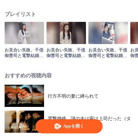
プレイリスト
お見合い失敗、千億
お見合い失敗、千億
お見合い失敗、千億
お
御曹司と電撃結婚_
御曹司と電撃結婚_
御曹司と電撃結婚_
御
第01話
第02話
第03話
第0
おすすめの視聴内容
行方不明の妻に縛られて
電撃婚後、謎の夫は実は上司だった（タ
イ語版）
Appを開く