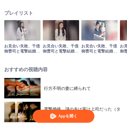
プレイリスト
お見合い失敗、千億
お見合い失敗、千億
お見合い失敗、千億
お
御曹司と電撃結婚_
御曹司と電撃結婚_
御曹司と電撃結婚_
御
第01話
第02話
第03話
第0
おすすめの視聴内容
行方不明の妻に縛られて
電撃婚後、謎の夫は実は上司だった（タ
イ語版）
Appを開く