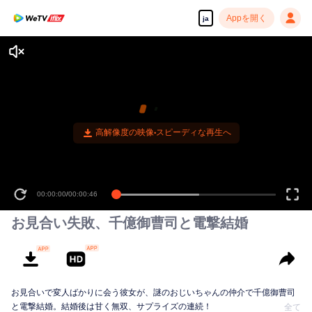
Appを開く
ja
高解像度の映像•スピーディな再生へ
00:00:00
/
00:00:46
お見合い失敗、千億御曹司と電撃結婚
お見合いで変人ばかりに会う彼女が、謎のおじいちゃんの仲介で千億御曹司
と電撃結婚。結婚後は甘く無双、サプライズの連続！
全て