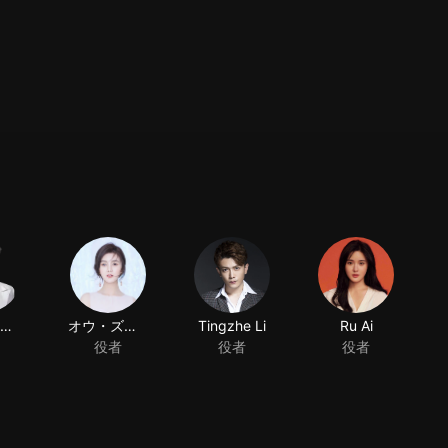
チャン・ユンロン
オウ・ズイコ
Tingzhe Li
Ru Ai
役者
役者
役者