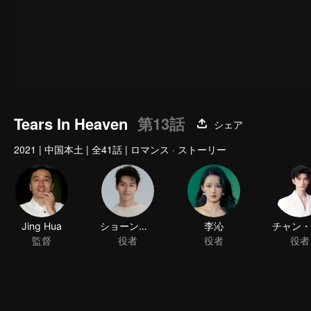
Tears In Heaven
第13話
シェア
2021
|
中国本土
|
全41話
|
ロマンス · ストーリー
Jing Hua
ショーン・ドウ
李沁
監督
役者
役者
役者