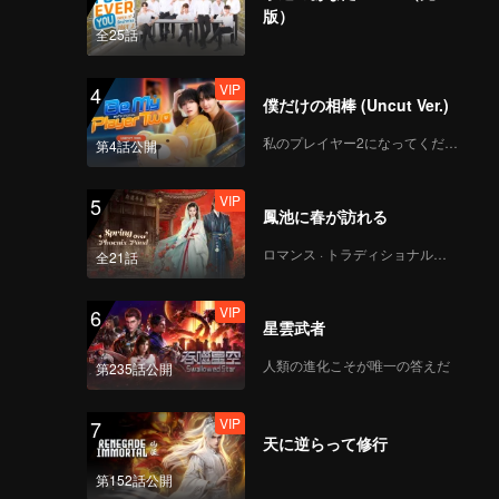
版）
全25話
VIP
4
僕だけの相棒 (Uncut Ver.)
私のプレイヤー2になってください
第4話公開
VIP
5
鳳池に春が訪れる
ロマンス · トラディショナル・コスチューム
全21話
VIP
6
星雲武者
人類の進化こそが唯一の答えだ
第235話公開
VIP
7
天に逆らって修行
第152話公開