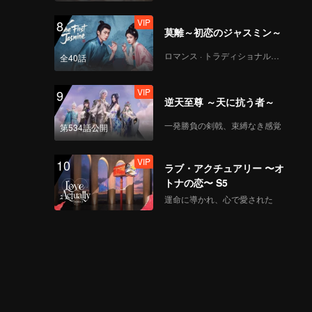
VIP
8
莫離～初恋のジャスミン～
ロマンス · トラディショナル・コスチューム
全40話
VIP
9
逆天至尊 ～天に抗う者～
一発勝負の剣戟、束縛なき感覚
第534話公開
VIP
10
ラブ・アクチュアリー 〜オ
トナの恋〜 S5
運命に導かれ、心で愛された