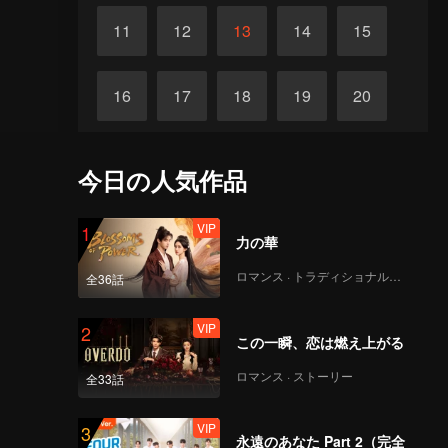
11
12
13
14
15
16
17
18
19
20
21
22
23
24
25
今日の人気作品
26
27
28
29
30
VIP
1
力の華
ロマンス · トラディショナル・コスチューム
全36話
VIP
2
この一瞬、恋は燃え上がる
ロマンス · ストーリー
全33話
VIP
3
永遠のあなた Part 2（完全