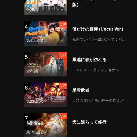
版）
全25話
VIP
4
僕だけの相棒 (Uncut Ver.)
私のプレイヤー2になってください
第4話公開
VIP
5
鳳池に春が訪れる
ロマンス · トラディショナル・コスチューム
全21話
VIP
6
星雲武者
人類の進化こそが唯一の答えだ
第235話公開
VIP
7
天に逆らって修行
第152話公開