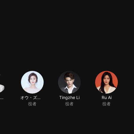
チャン・ユンロン
オウ・ズイコ
Tingzhe Li
Ru Ai
役者
役者
役者