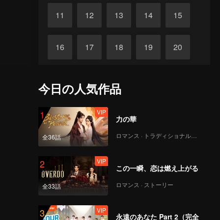
11
12
13
14
15
16
17
18
19
20
21
22
23
24
25
今日の人気作品
26
27
28
29
30
VIP
1
力の華
ロマンス · トラディショナル・コスチューム
全36話
VIP
2
この一瞬、恋は燃え上がる
ロマンス · ストーリー
全33話
VIP
3
永遠のあなた Part 2（完全