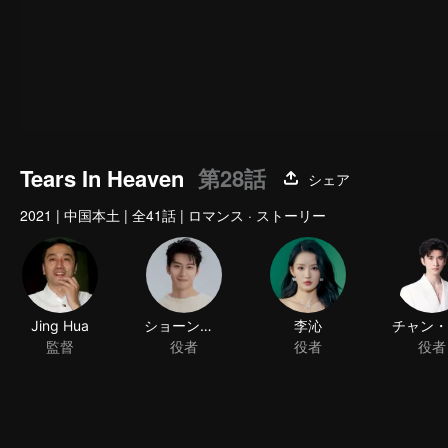
Tears In Heaven
第28話
シェア
2021
|
中国本土
|
全41話
|
ロマンス · ストーリー
Jing Hua
ショーン・ドウ
李沁
監督
役者
役者
役者