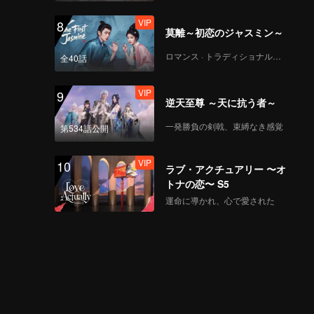
VIP
8
莫離～初恋のジャスミン～
ロマンス · トラディショナル・コスチューム
全40話
VIP
9
逆天至尊 ～天に抗う者～
一発勝負の剣戟、束縛なき感覚
第534話公開
VIP
10
ラブ・アクチュアリー 〜オ
トナの恋〜 S5
運命に導かれ、心で愛された