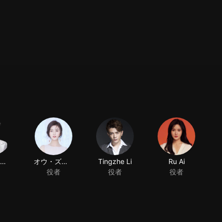
チャン・ユンロン
オウ・ズイコ
Tingzhe Li
Ru Ai
役者
役者
役者