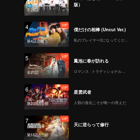
版）
全25話
VIP
4
僕だけの相棒 (Uncut Ver.)
私のプレイヤー2になってください
第4話公開
VIP
5
鳳池に春が訪れる
ロマンス · トラディショナル・コスチューム
全21話
VIP
6
星雲武者
人類の進化こそが唯一の答えだ
第235話公開
VIP
7
天に逆らって修行
第152話公開