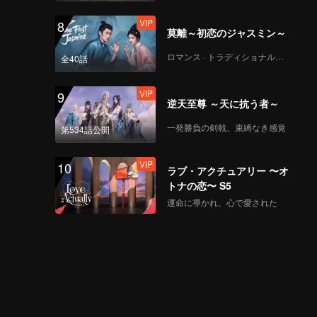
VIP
8
莫離～初恋のジャスミン～
ロマンス · トラディショナル・コスチューム
全40話
VIP
9
逆天至尊 ～天に抗う者～
一発勝負の剣戟、束縛なき感覚
第534話公開
VIP
10
ラブ・アクチュアリー 〜オ
トナの恋〜 S5
運命に導かれ、心で愛された