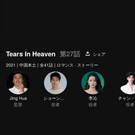
Tears In Heaven
第27話
シェア
2021
|
中国本土
|
全41話
|
ロマンス · ストーリー
Jing Hua
ショーン・ドウ
李沁
監督
役者
役者
役者