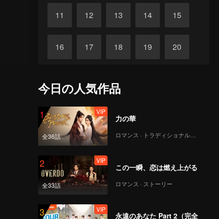
11
12
13
14
15
16
17
18
19
20
21
22
23
24
25
今日の人気作品
26
27
28
29
30
VIP
1
力の華
ロマンス · トラディショナル・コスチューム
全36話
VIP
2
この一瞬、恋は燃え上がる
ロマンス · ストーリー
全33話
VIP
3
永遠のあなた Part 2（完全