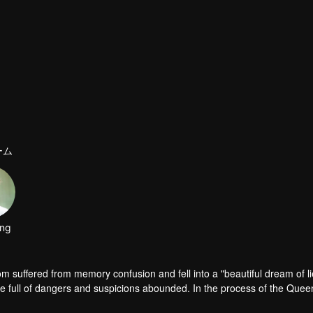
ーム
om suffered from memory confusion and fell into a "beautiful dream of li
re full of dangers and suspicions abounded. In the process of the Quee
n love with the person who silently guarded her and was willing to help her