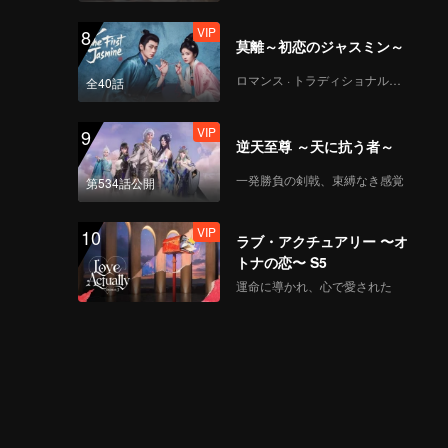
VIP
8
莫離～初恋のジャスミン～
ロマンス · トラディショナル・コスチューム
全40話
VIP
9
逆天至尊 ～天に抗う者～
一発勝負の剣戟、束縛なき感覚
第534話公開
VIP
10
ラブ・アクチュアリー 〜オ
トナの恋〜 S5
運命に導かれ、心で愛された