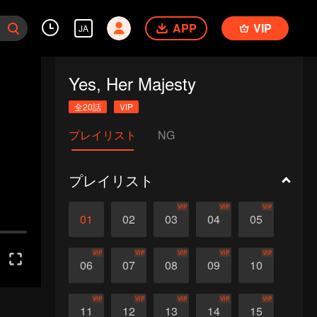
APP
VIP
JA
Yes, Her Majesty
全20話
VIP
プレイリスト
NG
プレイリスト
VIP
VIP
VIP
01
02
03
04
05
VIP
VIP
VIP
VIP
VIP
06
07
08
09
10
VIP
VIP
VIP
VIP
VIP
11
12
13
14
15