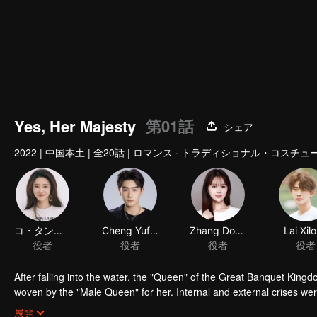
Yes, Her Majesty
第01話
シェア
2022
|
中国本土
|
全20話
|
ロマンス · トラディショナル・コスチュ
コ・タンタン
Cheng Yufeng
Zhang Dongzi
役者
役者
役者
After falling into the water, the "Queen" of the Great Banquet Kingd
woven by the "Male Queen" for her. Internal and external crises we
constantly discovering the truth of her identity, she gradually fell i
展開