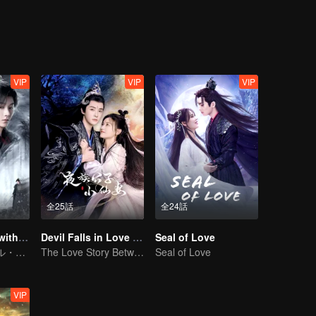
VIP
VIP
VIP
全25話
全24話
Blade's Dance with You
Devil Falls in Love with Fairy
Seal of Love
トラディショナル・コスチューム
The Love Story Between a Lively Fairy and a Cold-faced Devil
Seal of Love
VIP