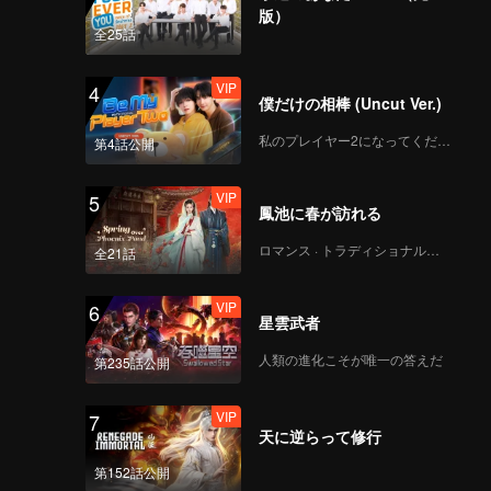
版）
全25話
VIP
4
僕だけの相棒 (Uncut Ver.)
私のプレイヤー2になってください
第4話公開
VIP
5
鳳池に春が訪れる
ロマンス · トラディショナル・コスチューム
全21話
VIP
6
星雲武者
人類の進化こそが唯一の答えだ
第235話公開
VIP
7
天に逆らって修行
第152話公開