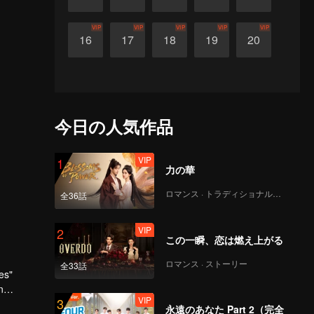
VIP
VIP
VIP
VIP
VIP
16
17
18
19
20
今日の人気作品
VIP
1
力の華
ロマンス · トラディショナル・コスチューム
全36話
VIP
2
この一瞬、恋は燃え上がる
ロマンス · ストーリー
全33話
es"
n
VIP
3
 realize
永遠のあなた Part 2（完全