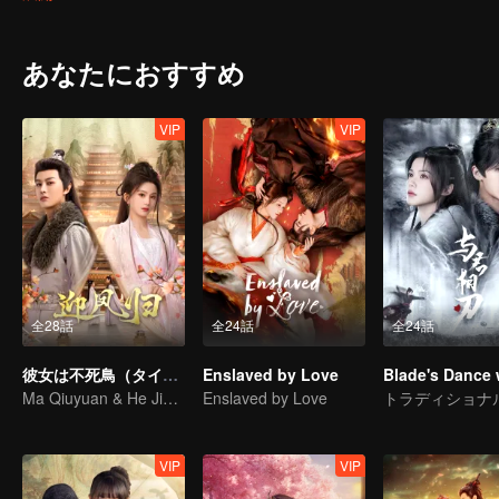
her dream.
あなたにおすすめ
VIP
VIP
全28話
全24話
全24話
彼女は不死鳥（タイ語版）
Enslaved by Love
Ma Qiuyuan & He Jianqi: A Vengeance Story Rewritten
Enslaved by Love
VIP
VIP