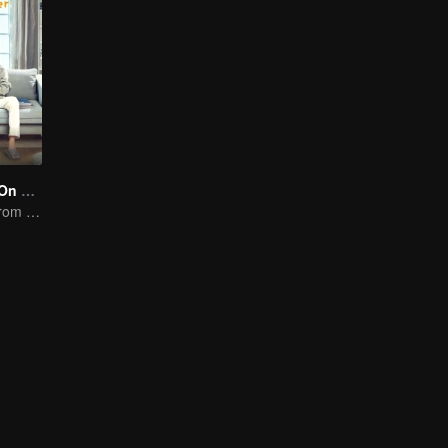
Put Your Head On My Shoulder (Eng Dub)
It was adapted from the same series of novels as "A Love so Beautiful"