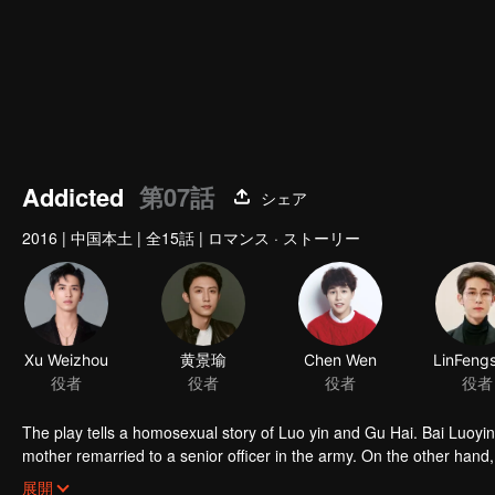
Addicted
第07話
シェア
2016
|
中国本土
|
全15話
|
ロマンス · ストーリー
Xu Weizhou
黄景瑜
Chen Wen
役者
役者
役者
役者
The play tells a homosexual story of Luo yin and Gu Hai. Bai Luoyin grew up with his father and lived in poverty. At the age of 16, his biological
mother remarried to a senior officer in the army. On the other hand,
because of his mother's death. Knowing that his father was about to
展開