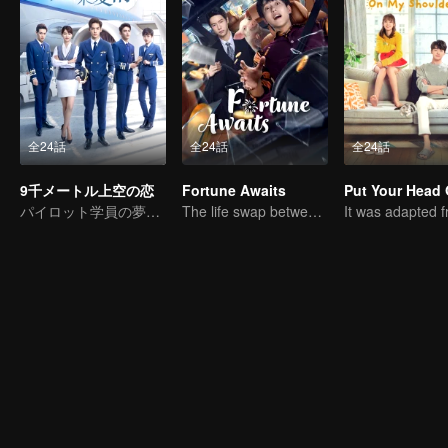
全24話
全24話
全24話
9千メートル上空の恋
Fortune Awaits
パイロット学員の夢に向う青春の旅
The life swap between a pig farm owner and a billionaire heir