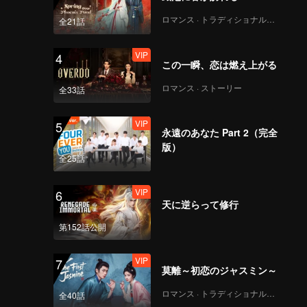
loped
in this
ロマンス · トラディショナル・コスチューム
全21話
VIP
4
この一瞬、恋は燃え上がる
ロマンス · ストーリー
全33話
VIP
5
永遠のあなた Part 2（完全
版）
全25話
VIP
6
天に逆らって修行
第152話公開
VIP
7
莫離～初恋のジャスミン～
ロマンス · トラディショナル・コスチューム
全40話