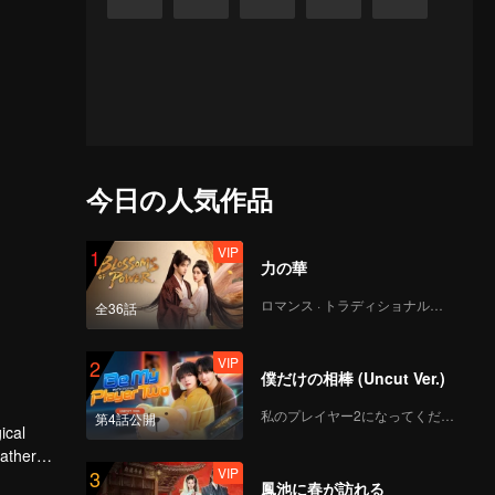
今日の人気作品
VIP
1
力の華
ロマンス · トラディショナル・コスチューム
全36話
VIP
2
僕だけの相棒 (Uncut Ver.)
私のプレイヤー2になってください
第4話公開
father
VIP
3
erred to
鳳池に春が訪れる