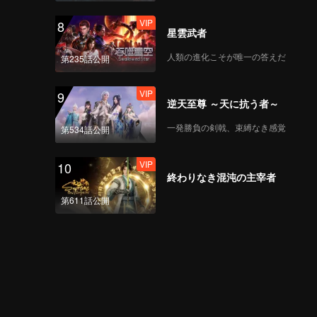
VIP
8
星雲武者
人類の進化こそが唯一の答えだ
第235話公開
VIP
9
逆天至尊 ～天に抗う者～
一発勝負の剣戟、束縛なき感覚
第534話公開
VIP
10
終わりなき混沌の主宰者
第611話公開