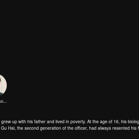
LinFengsong
 Gu Hai, the second generation of the officer, had always resented his 
 remarry, he even contradicted all his father's arrangements and transf