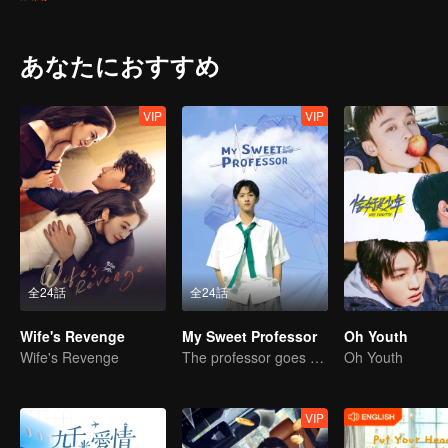
an ordinary school. When the new semester began, the two brothers
different feelings towards each other. Yang Meng, the childhood frien
relationship, and the colorful and stimulating life of high school beg
あなたにおすすめ
VIP
VIP
全24話
全24話
Wife's Revenge
My Sweet Professor
Oh Youth
Wife's Revenge
The professor goes back to campus as a student.
Oh Youth
VIP