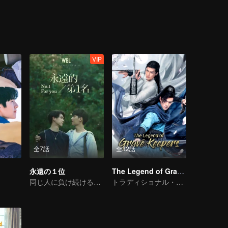
 with conflicting feelings were assigned to the same class. They deve
d of Bai Luoyin, and his classmates You Qi, also played a catalytic role 
an.
VIP
全7話
全32話
永遠の１位
The Legend of Grave Keepers
同じ人に負け続けるってどんな気持ちなのか？
トラディショナル・コスチューム · ロマンス · ストーリー