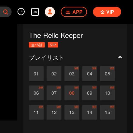
APP
VIP
JA
The Relic Keeper
全15話
VIP
プレイリスト
VIP
VIP
VIP
01
02
03
04
05
VIP
VIP
VIP
VIP
VIP
06
07
08
09
10
VIP
VIP
VIP
VIP
VIP
11
12
13
14
15