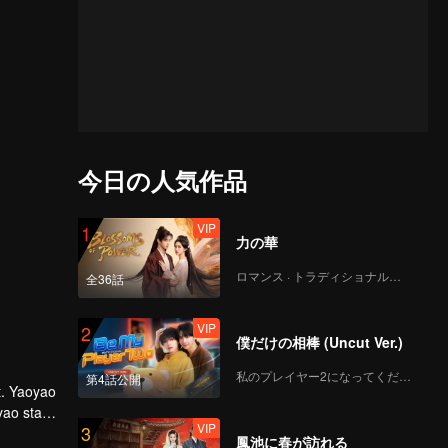
今日の人気作品
VIP
1
力の華
ロマンス · トラディショナル・コスチューム
全36話
VIP
2
僕だけの相棒 (Uncut Ver.)
私のプレイヤー2になってください
第4話公開
t. Yaoyao
yao stays
VIP
3
Xi.
鳳池に春が訪れる