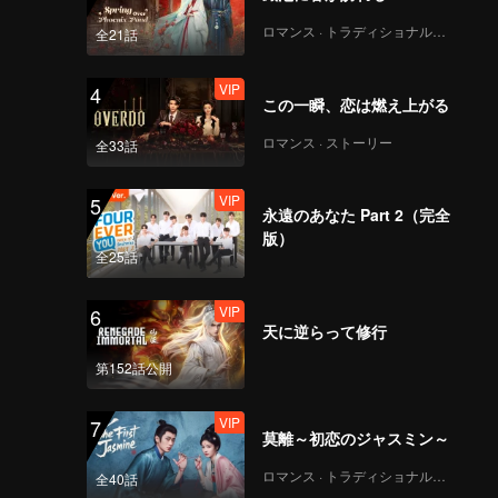
ロマンス · トラディショナル・コスチューム
全21話
VIP
4
この一瞬、恋は燃え上がる
ロマンス · ストーリー
全33話
VIP
5
永遠のあなた Part 2（完全
版）
全25話
VIP
6
天に逆らって修行
第152話公開
VIP
7
莫離～初恋のジャスミン～
ロマンス · トラディショナル・コスチューム
全40話