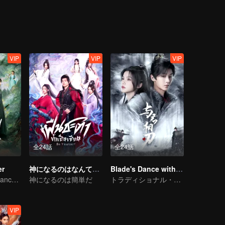
VIP
VIP
VIP
全24話
全24話
er
神になるのはなんて簡単なんだ（タイ語吹替）
Blade's Dance with You
Bound by Vengeance, Entwined by Fate
神になるのは簡単だ
トラディショナル・コスチューム
VIP