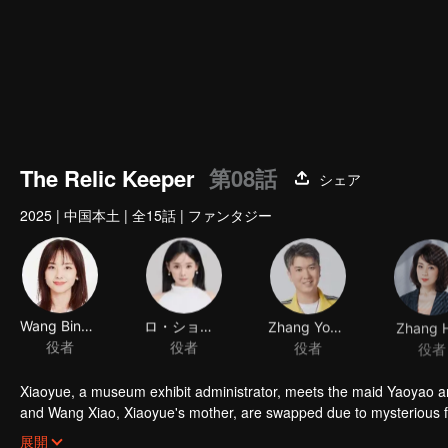
The Relic Keeper
第08話
シェア
2025
|
中国本土
|
全15話
|
ファンタジー
Wang Bingbing
ロ・ショウカ
Zhang Youwei
Zhang 
役者
役者
役者
役者
Xiaoyue, a museum exhibit administrator, meets the maid Yaoyao a
and Wang Xiao, Xiaoyue's mother, are swapped due to mysterious f
in the modern world. Xiaoyue and Yaoyao strive to find a way to trav
展開