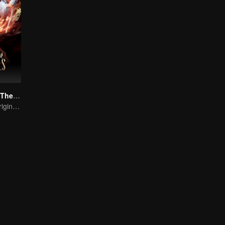
Go Up Against The Immortal
From Humble Origins to Immortal Slayer: A Journey of Unyielding Vengeance