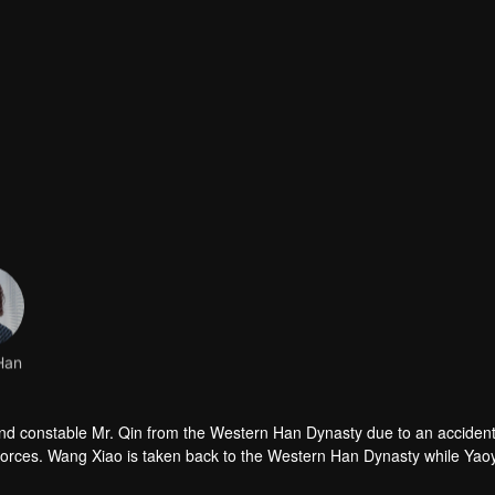
Han
nd constable Mr. Qin from the Western Han Dynasty due to an acciden
orces. Wang Xiao is taken back to the Western Han Dynasty while Yao
el through time and finally uncover the secrets of Lady Xin Zhui and Li 