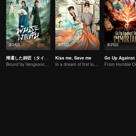
全24話
全23話
全25話
帰還した師匠（タイ版）
Kiss me, Save me
Bound by Vengeance, Entwined by Fate
In a dream of first love, our lips met in a blissful kiss