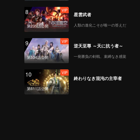
VIP
8
星雲武者
人類の進化こそが唯一の答えだ
第235話公開
VIP
9
逆天至尊 ～天に抗う者～
一発勝負の剣戟、束縛なき感覚
第534話公開
VIP
10
終わりなき混沌の主宰者
第611話公開