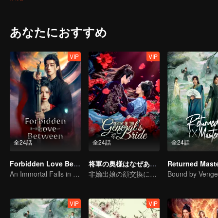
あなたにおすすめ
VIP
VIP
全24話
全24話
全24話
Forbidden Love Between
将軍の奥様はなぜあのように
Returned Mast
An Immortal Falls in Love With a Witch
非嫡出娘の顔交換による復讐
VIP
VIP