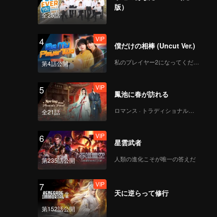
版）
全25話
VIP
4
僕だけの相棒 (Uncut Ver.)
私のプレイヤー2になってください
第4話公開
VIP
5
鳳池に春が訪れる
ロマンス · トラディショナル・コスチューム
全21話
VIP
6
星雲武者
人類の進化こそが唯一の答えだ
第235話公開
VIP
7
天に逆らって修行
第152話公開