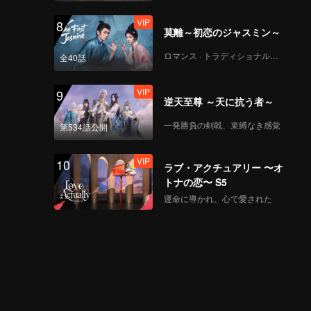
VIP
8
莫離～初恋のジャスミン～
ロマンス · トラディショナル・コスチューム
全40話
VIP
9
逆天至尊 ～天に抗う者～
一発勝負の剣戟、束縛なき感覚
第534話公開
VIP
10
ラブ・アクチュアリー 〜オ
トナの恋〜 S5
運命に導かれ、心で愛された