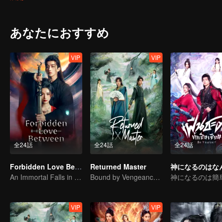
あなたにおすすめ
VIP
VIP
全24話
全24話
全24話
Forbidden Love Between
Returned Master
An Immortal Falls in Love With a Witch
Bound by Vengeance, Entwined by Fate
神になるのは簡
VIP
VIP