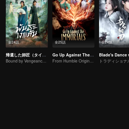
全24話
全25話
全24話
帰還した師匠（タイ版）
Go Up Against The Immortal
Bound by Vengeance, Entwined by Fate
From Humble Origins to Immortal Slayer: A Journey of Unyielding Vengeance