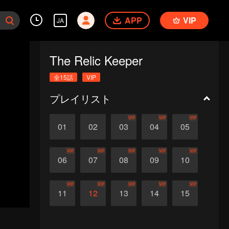
APP
VIP
JA
The Relic Keeper
全15話
VIP
プレイリスト
VIP
VIP
VIP
01
02
03
04
05
VIP
VIP
VIP
VIP
VIP
06
07
08
09
10
VIP
VIP
VIP
VIP
VIP
11
12
13
14
15