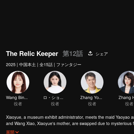
The Relic Keeper
第12話
シェア
2025
|
中国本土
|
全15話
|
ファンタジー
Wang Bingbing
ロ・ショウカ
Zhang Youwei
Zhang 
役者
役者
役者
役者
Xiaoyue, a museum exhibit administrator, meets the maid Yaoyao a
and Wang Xiao, Xiaoyue's mother, are swapped due to mysterious f
in the modern world. Xiaoyue and Yaoyao strive to find a way to trav
展開