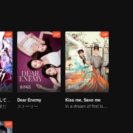
VIP
VIP
VIP
全24話
全23話
神になるのはなんて簡単なんだ（タイ語吹替）
Dear Enemy
Kiss me, Save me
単だ
ストーリー
In a dream of first love, our lips met in a blissful kiss
VIP