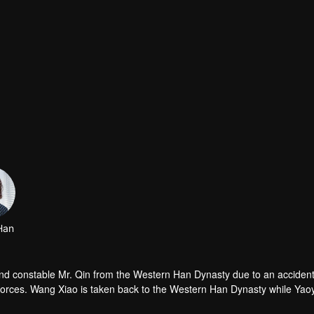
Han
nd constable Mr. Qin from the Western Han Dynasty due to an acciden
orces. Wang Xiao is taken back to the Western Han Dynasty while Yao
el through time and finally uncover the secrets of Lady Xin Zhui and Li 