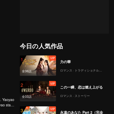
今日の人気作品
VIP
1
力の華
ロマンス · トラディショナル・コスチューム
全36話
VIP
2
この一瞬、恋は燃え上がる
ロマンス · ストーリー
全33話
t. Yaoyao
yao stays
VIP
3
Xi.
永遠のあなた Part 2（完全