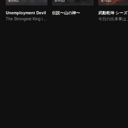
Unemployment Devil
伝説〜山の神〜
武動乾坤 シーズ
The Strongest King in the Demon World Suddenly Gets Laid Off?