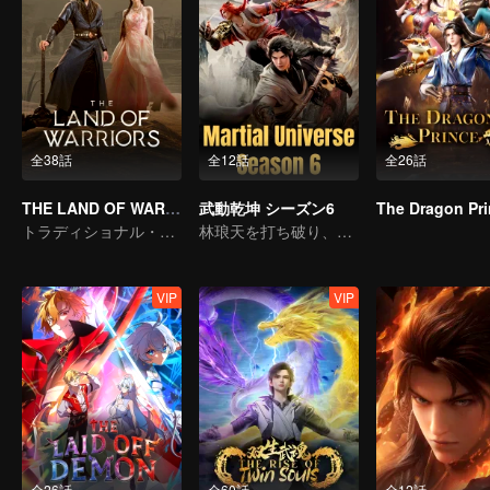
全38話
全12話
全26話
THE LAND OF WARRIORS
武動乾坤 シーズン6
The Dragon Pr
トラディショナル・コスチューム · アドベンチャー · ロマンス
林琅天を打ち破り、頂点に立つ。
VIP
VIP
全26話
全60話
全12話