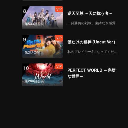
VIP
8
逆天至尊 ～天に抗う者～
一発勝負の剣戟、束縛なき感覚
第533話公開
VIP
9
僕だけの相棒 (Uncut Ver.)
私のプレイヤー2になってください
第3話公開
VIP
10
PERFECT WORLD ～完璧
な世界～
第280話公開