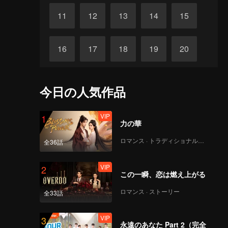
11
12
13
14
15
16
17
18
19
20
VIP
VIP
VIP
VIP
VIP
21
22
23
24
25
今日の人気作品
VIP
VIP
VIP
VIP
VIP
26
27
28
29
30
VIP
1
力の華
ロマンス · トラディショナル・コスチューム
全36話
VIP
2
この一瞬、恋は燃え上がる
ロマンス · ストーリー
全33話
VIP
3
永遠のあなた Part 2（完全