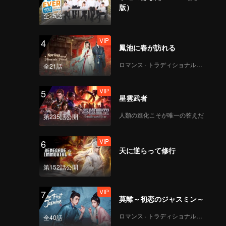
版）
全25話
VIP
4
鳳池に春が訪れる
ロマンス · トラディショナル・コスチューム
全21話
VIP
5
星雲武者
人類の進化こそが唯一の答えだ
第235話公開
VIP
6
天に逆らって修行
第152話公開
VIP
7
莫離～初恋のジャスミン～
ロマンス · トラディショナル・コスチューム
全40話