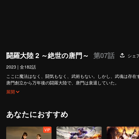
闘羅大陸 2 ～絶世の唐門～
第07話
シェ
2023
|
全182話
ここに魔法はなく、闘気もなく、武術もない。しかし、武魂は存在
唐門創立から万年後の闘羅大陸で、唐門は衰退していた。
時代に恵まれた天才が現れ、新世代の史莱克七怪は唐門を再興し、
展開
百万年魂獣、手に日月を握り星辰を摘む死霊聖法神、唐門の衰退を
あらゆる神秘が、一つ一つその姿を現す。
唐門の暗器はかつての威風を取り戻せるのか？ 唐門は再び輝きを放
あなたにおすすめ
VIP