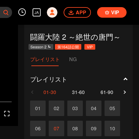
APP
VIP
JA
闘羅大陸 2 ～絶世の唐門～
Season 2
第164話公開
VIP
プレイリスト
NG
プレイリスト
01-30
31-60
61-90
91-1
01
02
03
04
05
06
07
08
09
10