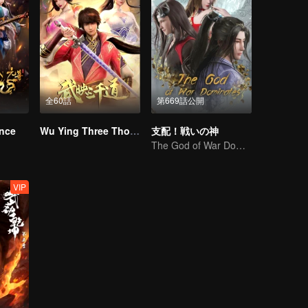
全60話
第669話公開
ince
Wu Ying Three Thousand Paths
支配！戦いの神
The God of War Dominates
VIP