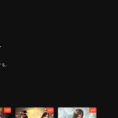
ア
する。
絶世唐門の歌を謳うことができるのか？
招いた全新の魂導器体系。
つことができるのか？
VIP
VIP
VIP