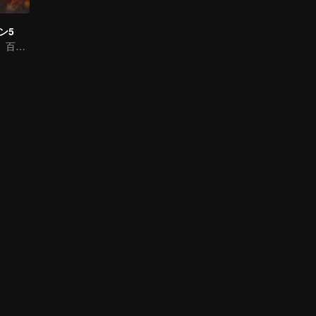
ン5
今日の出来事は、百倍にして返り討ちにする！