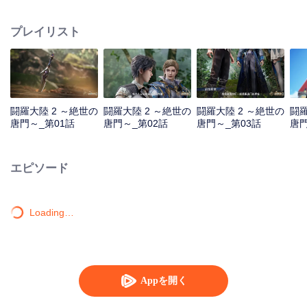
が現れ、新世代の史莱克七怪は唐門を再興し、絶世唐門の歌を謳うことがで
きるのか？ 百万年魂獣、手に日月を握り星辰を摘む死霊聖法神、唐門の衰退
プレイリスト
を招いた全新の魂導器体系。 あらゆる神秘が、一つ一つその姿を現す。 唐門
の暗器はかつての威風を取り戻せるのか？ 唐門は再び輝きを放つことができ
るのか？
闘羅大陸 2 ～絶世の
闘羅大陸 2 ～絶世の
闘羅大陸 2 ～絶世の
闘羅
唐門～_第01話
唐門～_第02話
唐門～_第03話
唐門
エピソード
Loading…
Appを開く