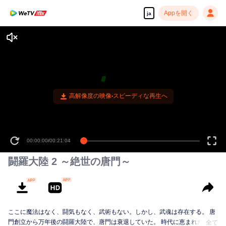
Appを開く
ja
高解像度の映像•スピーディな再生へ
00:00:00
/
00:21:04
闘羅大陸 2 ～絶世の唐門～
ここに魔法はなく、闘気もなく、武術もない。しかし、武魂は存在する。 唐
門創立から万年後の闘羅大陸で、唐門は衰退していた。 時代に恵まれた天才
全て