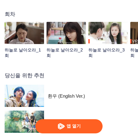
히 어린 시절 친구 위란을 만나게 된다. 여신이 캠퍼스 영화제를 준비한다는 사
실을 알고 팀을 조직하여 단편 영화를 찍기 시작한다. 비록 팀원들이 모두 아마
회차
추어였지만 의기소침해하던 리옌하오는 이곳에서 새로운 목표를 찾게 된다.
VIP
VIP
하늘로 날아오라_1
하늘로 날아오라_2
하늘로 날아오라_3
하늘
회
회
회
회
당신을 위한 추천
환우 (English Ver.)
오렌지 소다
앱 열기