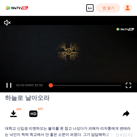
앱 열기
ko
고화질 콘텐츠를 끊김 없이 즐기세요
00:00:00
/
00:35:56
하늘로 날아오라
대학교 신입생 리옌하오는 불의를 못 참고 나섰다가 피해자 리자퉁에게 변태라
는 낙인이 찍혀 학교에서 안 좋은 소문이 퍼졌다. 그가 답답해하고 있을 때 우연
전부[모두]