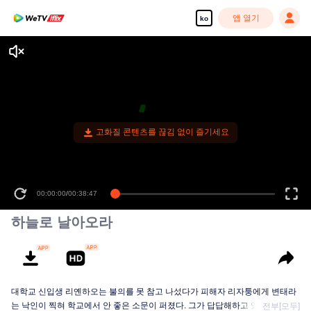
앱 열기
ko
고화질 콘텐츠를 끊김 없이 즐기세요
00:00:00
/
00:38:47
하늘로 날아오라
대학교 신입생 리옌하오는 불의를 못 참고 나섰다가 피해자 리자퉁에게 변태라
는 낙인이 찍혀 학교에서 안 좋은 소문이 퍼졌다. 그가 답답해하고 있을 때 우연
전부[모두]