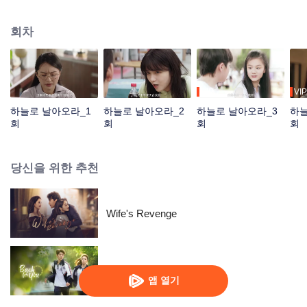
히 어린 시절 친구 위란을 만나게 된다. 여신이 캠퍼스 영화제를 준비한다는 사
실을 알고 팀을 조직하여 단편 영화를 찍기 시작한다. 비록 팀원들이 모두 아마
회차
추어였지만 의기소침해하던 리옌하오는 이곳에서 새로운 목표를 찾게 된다.
VIP
VIP
하늘로 날아오라_1
하늘로 날아오라_2
하늘로 날아오라_3
하늘
회
회
회
회
당신을 위한 추천
Wife's Revenge
시간을 거슬러 온 그대
앱 열기