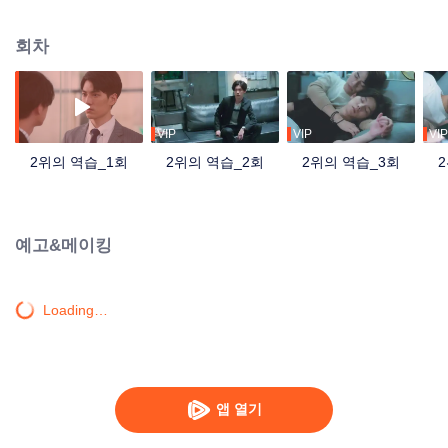
이동이 없을 거라고 보장했지만 인수하러 회사로 파견된 경리가 전설속의 “피도
눈물도 없는” 저우수이라는 얘기에마음을 놓을 수 있는 사람이 없다. 저우수이
회차
는 여유 넘치는 가오스더를 노여보았다. 5년 동안 소년은 남자로 성장하였고 저
우수이도 어린 시절의 감정을 알아차리고 드디어 이 마음을 포기하기로 한다.
하지만 5년 후, 원수는 외나무다리에서 만난다더니 가오스더가 자신이 인수할
회사의 사장님일 줄이야. 매정하고 양심도 없는 그놈에게 버림받은 만년 2위는
꼭 역전하겠다고 다짐한다. 공부는 모를지라도 작장에서 꼭 그 사람을 밟아 본
VIP
VIP
VIP
때를 보여주겠다!
2위의 역습_1회
2위의 역습_2회
2위의 역습_3회
예고&메이킹
Loading…
앱 열기