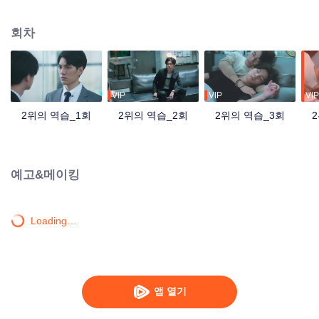
이동이 없을 거라고 보장했지만 인수하러 회사로 파견된 경리가 전설속의 “피도
눈물도 없는” 저우수이라는 얘기에마음을 놓을 수 있는 사람이 없다. 저우수이
회차
는 여유 넘치는 가오스더를 노여보았다. 5년 동안 소년은 남자로 성장하였고 저
우수이도 어린 시절의 감정을 알아차리고 드디어 이 마음을 포기하기로 한다.
하지만 5년 후, 원수는 외나무다리에서 만난다더니 가오스더가 자신이 인수할
회사의 사장님일 줄이야. 매정하고 양심도 없는 그놈에게 버림받은 만년 2위는
꼭 역전하겠다고 다짐한다. 공부는 모를지라도 작장에서 꼭 그 사람을 밟아 본
VIP
VIP
VIP
때를 보여주겠다!
2위의 역습_1회
2위의 역습_2회
2위의 역습_3회
예고&메이킹
Loading…
앱 열기