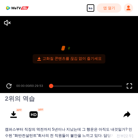
앱 열기
ko
고화질 콘텐츠를 끊김 없이 즐기세요
00:00:00
/
00:29:53
2위의 역습
캠퍼스부터 직장의 역전까지 5년이나 지났는데 그 행운은 아직도 내것일가? 인
수된 “화반컨설턴트”회사의 전 직원들이 불안을 느끼고 있다. 담당자가 큰 인사
전부[모두]