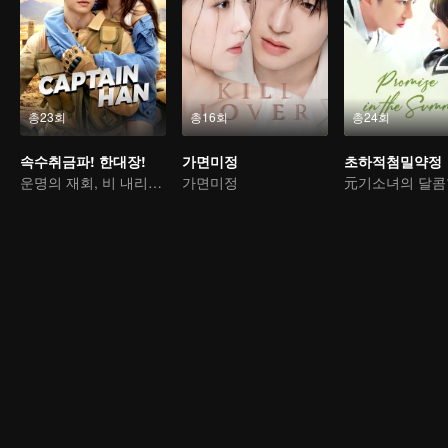
총23회
총16회
총24회
속수취금파! 한대장!
가면미정
초하적첨밀약정
운명의 재회, 비 내리는 숲속의 사랑
가면미정