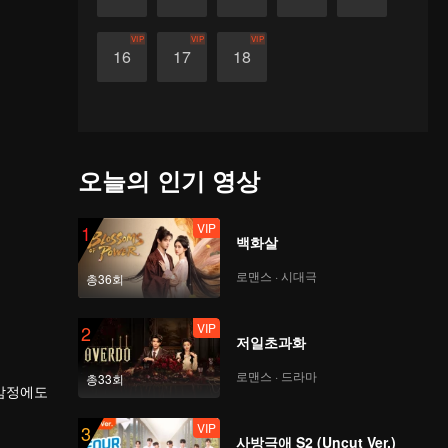
VIP
VIP
VIP
16
17
18
오늘의 인기 영상
VIP
1
백화살
로맨스 · 시대극
총36회
VIP
2
저일초과화
로맨스 · 드라마
총33회
 감정에도
VIP
3
사방극애 S2 (Uncut Ver.)