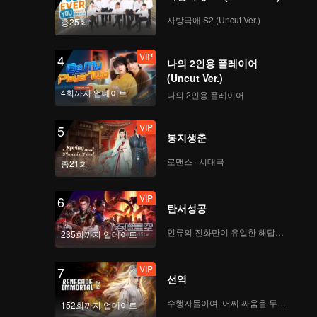
사방극애 S2 (Uncut Ver.)
총25회
VIP
4
나의 2인용 플레이어
(Uncut Ver.)
4회까지 업데이트
나의 2인용 플레이어
VIP
5
봉지생춘
로맨스 · 시대극
총21회
VIP
6
탄서성공
인류의 진화만이 유일한 해답이다
235회까지 업데이트
VIP
7
선역
수행자들이여, 어찌 싸움을 두려워하랴
152회까지 업데이트