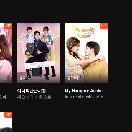
VIP
VIP
총31회
총26회
여니적난난시광
My Naughty Assistant
대신 결혼, 가짜 연애 진짜 사랑
귀요미의 지원으로 가짜 부부에서 진짜 로맨스로
In a relationship with an idol
VIP