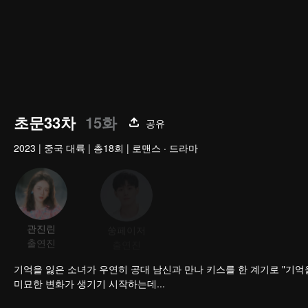
초문33차
15화
공유
2023
|
중국 대륙
|
총18회
|
로맨스 · 드라마
관진린
쑹페이저
주자결
이혜
출연진
출연진
출연진
출연
기억을 잃은 소녀가 우연히 공대 남신과 만나 키스를 한 계기로 "기억
미묘한 변화가 생기기 시작하는데...