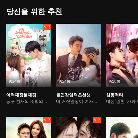
당신을 위한 추천
VIP
총24회
총24회
총20회
아적대장불대경
돌연강임적초선생
심동적타
농구 천재의 뜻밖의 성전환과 진정한 사랑 찾기
내 거짓말쟁이 여자친구
VIP
VIP