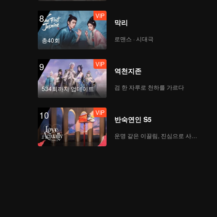
VIP
8
막리
로맨스 · 시대극
총40회
VIP
9
역천지존
검 한 자루로 천하를 가르다
534회까지 업데이트
VIP
10
반숙연인 S5
운명 같은 이끌림, 진심으로 사랑하다