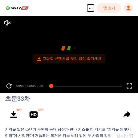
앱 열기
ko
고화질 콘텐츠를 끊김 없이 즐기세요
00:00:00
/
00:09:30
초문33차
기억을 잃은 소녀가 우연히 공대 남신과 만나 키스를 한 계기로 "기억을 되찾기
여정"이 시작된다! 거듭되는 뜨거운 키스 세례 앞에 두 사람의 감정에도 미묘한
전부[모두]