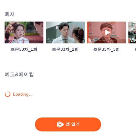
변화가 생기기 시작하는데...
회차
VIP
VIP
초문33차_1회
초문33차_2회
초문33차_3회
예고&메이킹
Loading…
앱 열기