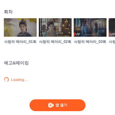
환월루에 잠입하고, 그곳에서 복흑 소공작과 손을 잡고 거침없이 비밀을 밝혀나
간다!
회차
VIP
VIP
사랑의 메아리_01회
사랑의 메아리_02회
사랑의 메아리_03회
사랑
예고&메이킹
Loading…
앱 열기