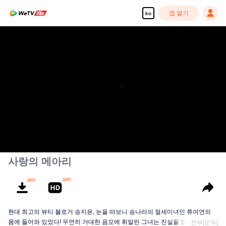
앱 열기
ko
고화질 콘텐츠를 끊김 없이 즐기세요
00:00:00
/
00:12:04
사랑의 메아리
현대 최고의 뷰티 블로거 송지윤, 눈을 떠보니 송나라의 절세미녀인 류여연의
몸에 들어와 있었다! 우연히 거대한 음모에 휘말린 그녀는 진실을 밝히기 위해
전부[모두]