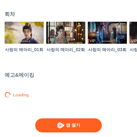
환월루에 잠입하고, 그곳에서 복흑 소공작과 손을 잡고 거침없이 비밀을 밝혀나
간다!
회차
VIP
VIP
사랑의 메아리_01회
사랑의 메아리_02회
사랑의 메아리_03회
사랑
예고&메이킹
Loading…
앱 열기