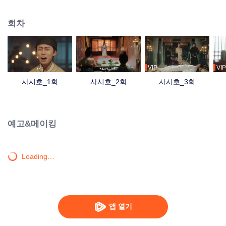
심스러운 일들이 잇달아 일어나는 과정에 여황제는 자신의 진실한 신분을 점차
알아내게 되며, 언제나 옆에서 자신을 보호해 주고 꿈을 이루도록 도와주는 부
회차
군에게 사랑의 감정을 느끼게 된다.
VIP
VIP
사시호_1회
사시호_2회
사시호_3회
예고&메이킹
Loading…
앱 열기