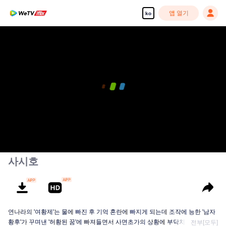
앱 열기
ko
사시호
연나라의 '여황제'는 물에 빠진 후 기억 혼란에 빠지게 되는데 조작에 능한 '남자
황후'가 꾸며낸 '허황된 꿈'에 빠져들면서 사면초가의 상황에 부닥치게 된다. 의
전부[모두]