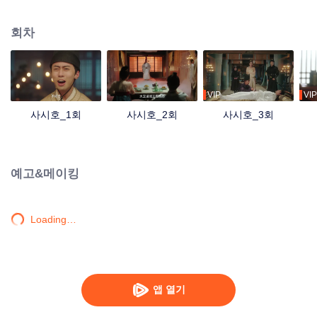
심스러운 일들이 잇달아 일어나는 과정에 여황제는 자신의 진실한 신분을 점차
알아내게 되며, 언제나 옆에서 자신을 보호해 주고 꿈을 이루도록 도와주는 부
회차
군에게 사랑의 감정을 느끼게 된다.
VIP
VIP
사시호_1회
사시호_2회
사시호_3회
예고&메이킹
Loading…
앱 열기