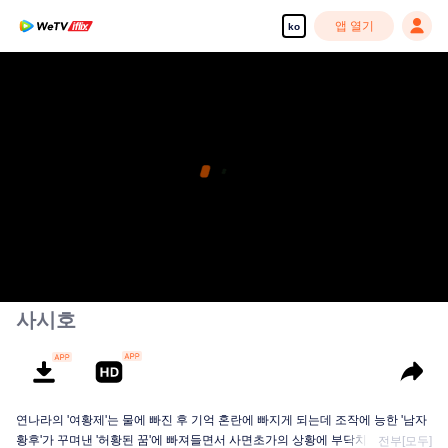
앱 열기
ko
사시호
연나라의 '여황제'는 물에 빠진 후 기억 혼란에 빠지게 되는데 조작에 능한 '남자
황후'가 꾸며낸 '허황된 꿈'에 빠져들면서 사면초가의 상황에 부닥치게 된다. 의
전부[모두]