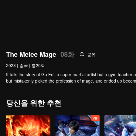
The Melee Mage
08화
공유
2023
|
중국
|
총20회
It tells the story of Gu Fei, a super martial artist but a gym teach
but mistakenly picked the profession of mage, and ended up becom
당신을 위한 추천
VIP