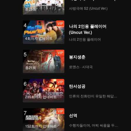
사방극애 S2 (Uncut Ver.)
총25회
VIP
4
나의 2인용 플레이어
(Uncut Ver.)
4회까지 업데이트
나의 2인용 플레이어
VIP
5
봉지생춘
로맨스 · 시대극
총21회
VIP
6
탄서성공
인류의 진화만이 유일한 해답이다
235회까지 업데이트
VIP
7
선역
수행자들이여, 어찌 싸움을 두려워하랴
152회까지 업데이트