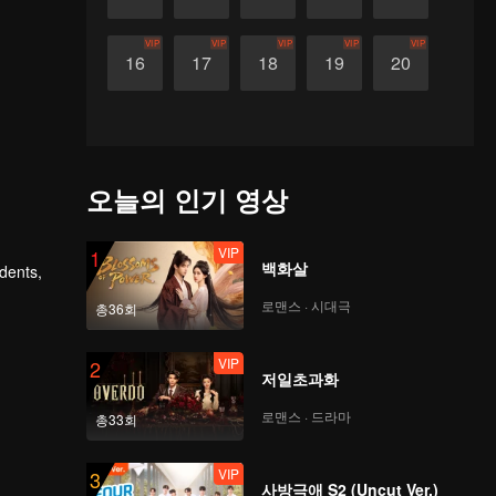
VIP
VIP
VIP
VIP
VIP
16
17
18
19
20
오늘의 인기 영상
VIP
1
백화살
udents,
로맨스 · 시대극
총36회
VIP
2
저일초과화
로맨스 · 드라마
총33회
VIP
3
사방극애 S2 (Uncut Ver.)