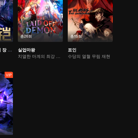
총26회
총15회
왕자영요: 영광의 장 운명의 편
실업마왕
표인
치열한 마계의 최강 마왕
수당의 열혈 무림 재현
VIP