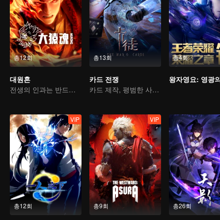
총12회
총13회
총4회
대원혼
카드 전쟁
전생의 인과는 반드시 하늘을 물어뜯을 것
카드 제작, 평범한 사람에서 영웅으로
VIP
VIP
총12회
총9회
총26회