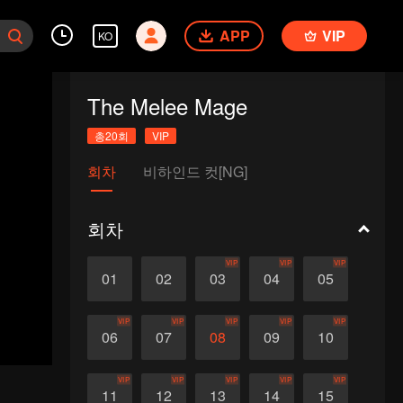
APP
VIP
KO
The Melee Mage
총20회
VIP
회차
비하인드 컷[NG]
회차
VIP
VIP
VIP
01
02
03
04
05
VIP
VIP
VIP
VIP
VIP
06
07
08
09
10
VIP
VIP
VIP
VIP
VIP
11
12
13
14
15