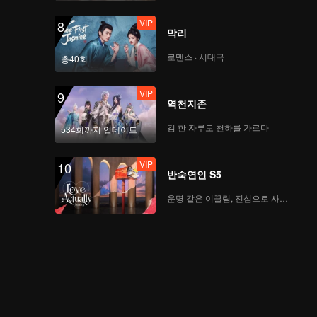
VIP
8
막리
로맨스 · 시대극
총40회
VIP
9
역천지존
검 한 자루로 천하를 가르다
534회까지 업데이트
VIP
10
반숙연인 S5
운명 같은 이끌림, 진심으로 사랑하다