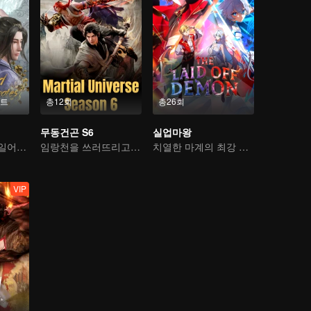
이트
총12회
총26회
무동건곤 S6
실업마왕
무신 추락, 다시 일어난 소년
임랑천을 쓰러뜨리고 정상에 오르다
치열한 마계의 최강 마왕
VIP