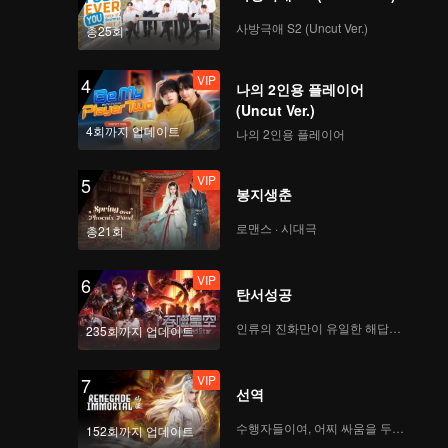
사방극애 S2 (Uncut Ver.)
총25회
VIP
4
나의 2인용 플레이어
(Uncut Ver.)
4회까지 업데이트
나의 2인용 플레이어
VIP
5
봉지생춘
로맨스 · 시대극
총21회
VIP
6
탄서성공
인류의 진화만이 유일한 해답이다
235회까지 업데이트
VIP
7
선역
수행자들이여, 어찌 싸움을 두려워하랴
152회까지 업데이트