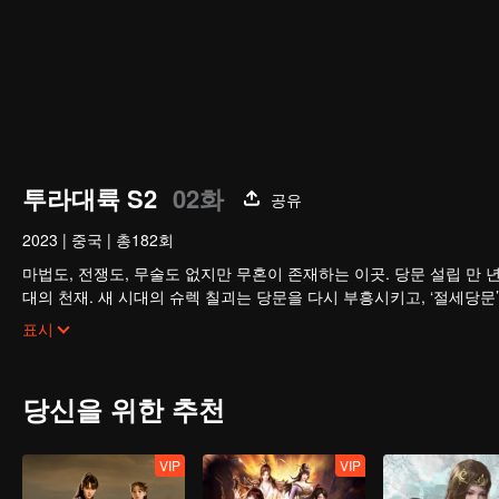
투라대륙 S2
02화
공유
2023
|
중국
|
총182회
마법도, 전쟁도, 무술도 없지만 무혼이 존재하는 이곳. 당문 설립 만 
대의 천재. 새 시대의 슈렉 칠괴는 당문을 다시 부흥시키고, ‘절세당문
백만 년 혼수와 태양, 달, 별을 관장하는 사령술사신 그리고 당문을 
표시
한다.
과연 당문의 암기는 다시 위세를 떨칠 수 있을까? 당문은 다시 영광을
당신을 위한 추천
VIP
VIP