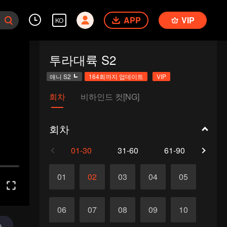
APP
VIP
KO
투라대륙 S2
애니 S2
164회까지 업데이트
VIP
회차
비하인드 컷[NG]
회차
01-30
31-60
61-90
91-1
01
02
03
04
05
06
07
08
09
10