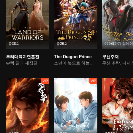
총38회
총26회
669회까지 업데
투라대륙지연혼전
The Dragon Prince
무신주재
슈렉 칠괴 재집결
소년이 붓으로 하늘을 가른다
VIP
VIP
총12회
총24회
총24회