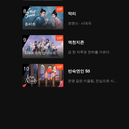
VIP
8
막리
로맨스 · 시대극
총40회
VIP
9
역천지존
검 한 자루로 천하를 가르다
534회까지 업데이트
VIP
10
반숙연인 S5
운명 같은 이끌림, 진심으로 사랑하다