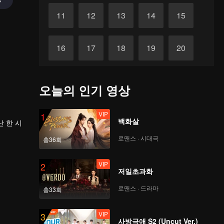
11
12
13
14
15
16
17
18
19
20
VIP
VIP
VIP
VIP
VIP
21
22
23
24
25
오늘의 인기 영상
VIP
VIP
VIP
VIP
VIP
26
27
28
29
30
VIP
1
백화살
난 한 시
로맨스 · 시대극
총36회
내기 시작
VIP
2
저일초과화
로맨스 · 드라마
총33회
VIP
3
사방극애 S2 (Uncut Ver.)