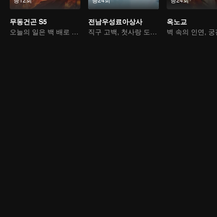
무동건곤 S5
전남우성료아상사
옥노교
오늘의 일은 백 배로 갚는다
직구 고백, 첫사랑 도망가지 마